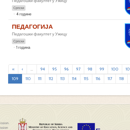
Педагошки факултет у Ужицу
Српски
4 године
ПЕДАГОГИЈА
Педагошки факултет у Ужицу
Српски
1 година
«
‹
...
94
95
96
97
98
99
100
10
109
110
111
112
113
114
115
116
117
118
ission.
ission