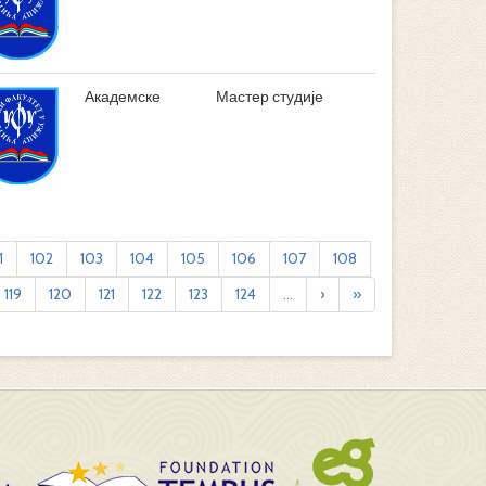
Академске
Мастер студије
1
102
103
104
105
106
107
108
119
120
121
122
123
124
...
›
»