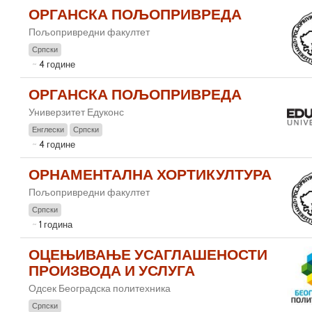
ОРГАНСКА ПОЉОПРИВРЕДА
Пољопривредни факултет
Српски
4 године
ОРГАНСКА ПОЉОПРИВРЕДА
Универзитет Едуконс
Енглески
Српски
4 године
ОРНАМЕНТАЛНА ХОРТИКУЛТУРА
Пољопривредни факултет
Српски
1 година
ОЦЕЊИВАЊЕ УСАГЛАШЕНОСТИ
ПРОИЗВОДА И УСЛУГА
Одсек Београдска политехника
Српски