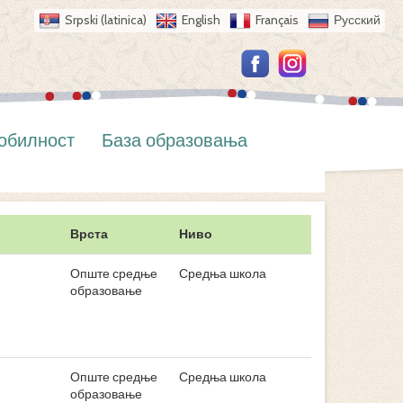
Srpski (latinica)
English
Français
Русский
обилност
База образовања
Врста
Ниво
Опште средње
Средња школа
образовање
Опште средње
Средња школа
образовање