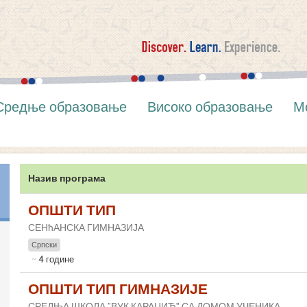
Средње образовање
Високо образовање
М
Назив програма
ОПШТИ ТИП
СЕНћАНСКА ГИМНАЗИЈА
Српски
4 године
ОПШТИ ТИП ГИМНАЗИЈЕ
СРЕДЊА ШКОЛА ”ВУК КАРАЏИЋ" СА ДОМОМ УЧЕНИКА