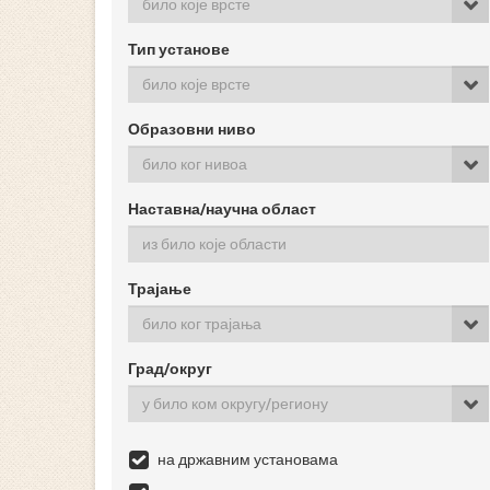
било које врсте
Тип установе
било које врсте
Образовни ниво
било ког нивоа
Наставна/научна област
Трајање
било ког трајања
Град/округ
у било ком округу/региону
на државним установама