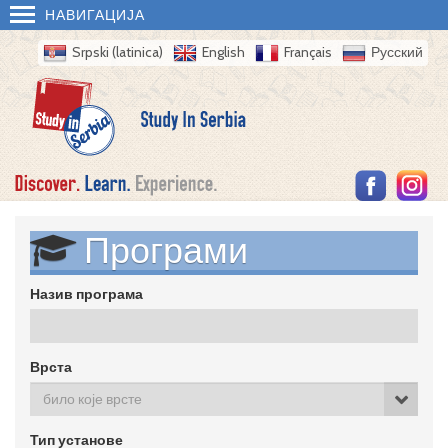
НАВИГАЦИЈА
Srpski (latinica)
English
Français
Русский
Програми
Назив програма
Врста
било које врсте
Тип установе