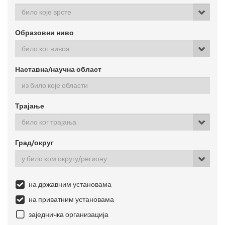
било које врсте
Образовни ниво
било ког нивоа
Наставна/научна област
Трајање
било ког трајања
Град/округ
у било ком округу/региону
на државним установама
на приватним установама
заједничка организација