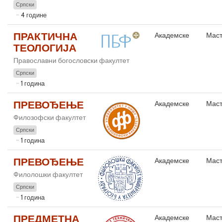
Српски
4 године
ПРАКТИЧНА
Академске
Маст
ТЕОЛОГИЈА
Православни богословски факултет
Српски
1 година
ПРЕВОЂЕЊЕ
Академске
Маст
Филозофски факултет
Српски
1 година
ПРЕВОЂЕЊЕ
Академске
Маст
Филолошки факултет
Српски
1 година
ПРЕДМЕТНА
Академске
Маст