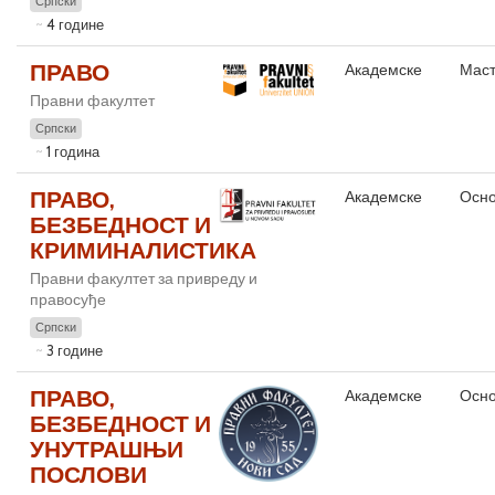
Српски
4 године
ПРАВО
Академске
Маст
Правни факултет
Српски
1 година
ПРАВО,
Академске
Осно
БЕЗБЕДНОСТ И
КРИМИНАЛИСТИКА
Правни факултет за привреду и
правосуђе
Српски
3 године
ПРАВО,
Академске
Осно
БЕЗБЕДНОСТ И
УНУТРАШЊИ
ПОСЛОВИ