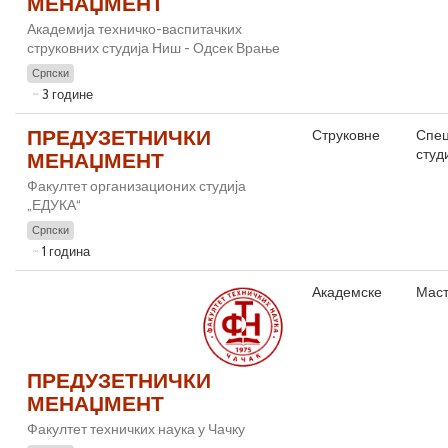
МЕНАЏМЕНТ
Академија техничко-васпитачких
струковних студија Ниш - Одсек Врање
Српски
3 године
ПРЕДУЗЕТНИЧКИ
Струковне
Спец
студ
МЕНАЏМЕНТ
Факултет организационих студија
„ЕДУКА“
Српски
1 година
Академске
Маст
ПРЕДУЗЕТНИЧКИ
МЕНАЏМЕНТ
Факултет техничких наука у Чачку