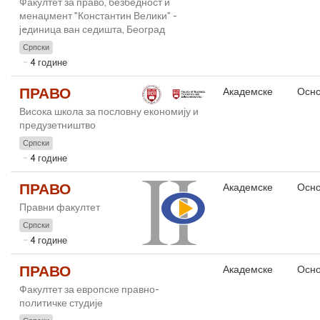
Факултет за право, безбедност и
менаџмент "Константин Велики" -
jeдиница ван седишта, Београд
Српски
4 године
ПРАВО
Академске
Осно
Висока школа за пословну економију и
предузетништво
Српски
4 године
ПРАВО
Академске
Осно
Правни факултет
Српски
4 године
ПРАВО
Академске
Осно
Факултет за европске правно-
политичке студије