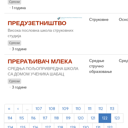
Српски
1 година
Струковне
Осно
ПРЕДУЗЕТНИШТВО
Висока пословна школа струковних
студија
Српски
3 године
ПРЕРАЂИВАЧ МЛЕКА
Средње
Сре
стручно
СРЕДЊА ПОЉОПРИВРЕДНА ШКОЛА
образовање
СА ДОМОМ УЧЕНИКА ШАБАЦ
Српски
3 године
«
‹
...
107
108
109
110
111
112
113
114
115
116
117
118
119
120
121
122
123
124
125
126
127
128
129
130
131
132