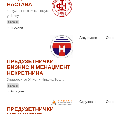
НАСТАВА
Факултет техничких наука
у Чачку
Српски
1 година
Академске
Осно
ПРЕДУЗЕТНИЧКИ
БИЗНИС И МЕНАЏМЕНТ
НЕКРЕТНИНА
Универзитет Унион - Никола Тесла
Српски
4 године
Струковне
Осно
ПРЕДУЗЕТНИЧКИ