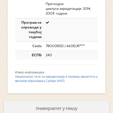
Претходни
циклуси акредитације: 2014,
2009. године.
Програм се
спроводи у
текућој
години
Costs
78000RSD / 660EUR***
ЕСПБ
240
Извор информација:
Национално тело за акредитацију и проверу квалитета у
високом образовању Србије (НАТ)
Универзитет у Нишу