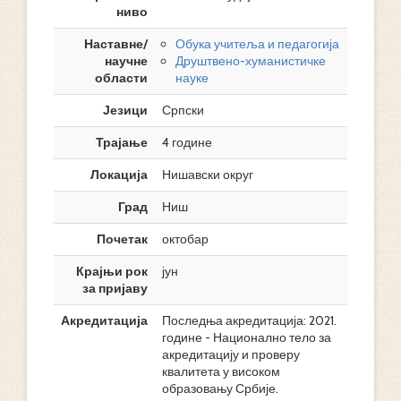
ниво
Наставне/
Обука учитеља и педагогија
научне
Друштвено-хуманистичке
области
науке
Језици
Српски
Трајање
4 године
Локација
Нишавски округ
Град
Ниш
Почетак
октобар
Крајњи рок
јун
за пријаву
Акредитација
Последња акредитација: 2021.
године - Национално тело за
акредитацију и проверу
квалитета у високом
образовању Србије.