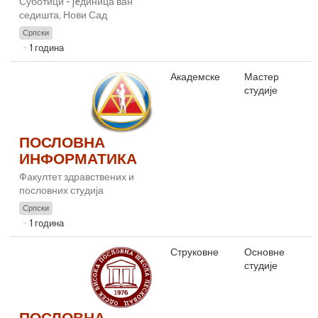
Суботици - jeдиница ван
седишта, Нови Сад
Српски
1 година
Академске
Мастер
студије
ПОСЛОВНА
ИНФОРМАТИКА
Факултет здравствених и
пословних студија
Српски
1 година
Струковне
Основне
студије
ПОСЛОВНА