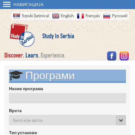
НАВИГАЦИЈА
Srpski (latinica)
English
Français
Русский
Програми
Назив програма
Врста
било које врсте
Тип установе