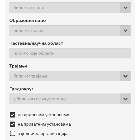
било које врсте
Образовни ниво
било ког нивоа
Наставна/научна област
Трајање
било ког трајања
Град/округ
у било ком округу/региону
на државним установама
на приватним установама
заједничка организација