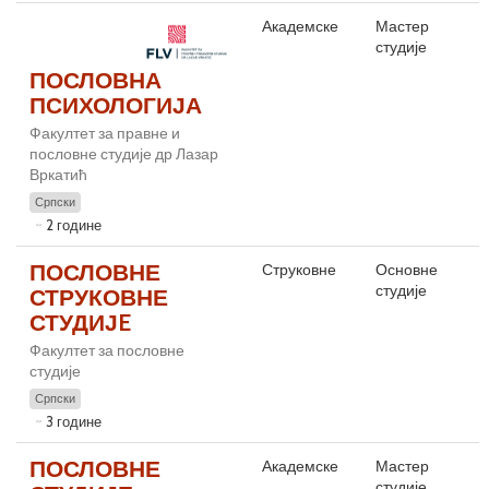
Академске
Мастер
студије
ПОСЛОВНА
ПСИХОЛОГИЈА
Факултет за правне и
пословне студије др Лазар
Вркатић
Српски
2 године
ПОСЛОВНЕ
Струковне
Основне
студије
СТРУКОВНЕ
СТУДИЈE
Факултет за пословне
студије
Српски
3 године
ПОСЛОВНЕ
Академске
Мастер
студије