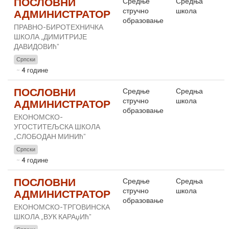
ПОСЛОВНИ
Средње
Средња
стручно
школа
АДМИНИСТРАТОР
образовање
ПРАВНО-БИРОТЕХНИЧКА
ШКОЛА „ДИМИТРИЈЕ
ДАВИДОВИћ”
Српски
4 године
ПОСЛОВНИ
Средње
Средња
стручно
школа
АДМИНИСТРАТОР
образовање
ЕКОНОМСКО-
УГОСТИТЕЉСКА ШКОЛА
„СЛОБОДАН МИНИћ”
Српски
4 године
ПОСЛОВНИ
Средње
Средња
стручно
школа
АДМИНИСТРАТОР
образовање
ЕКОНОМСКО-ТРГОВИНСКА
ШКОЛА „ВУК КАРАџИћ”