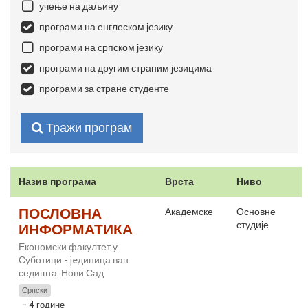
учење на даљину
програми на енглеском језику
програми на српском језику
програми на другим страним језицима
програми за стране студенте
Тражи програм
Назив програма
Врста
Ниво
ПОСЛОВНА
Академске
Основне
студије
ИНФОРМАТИКА
Економски факултет у
Суботици - jeдиница ван
седишта, Нови Сад
Српски
4 године