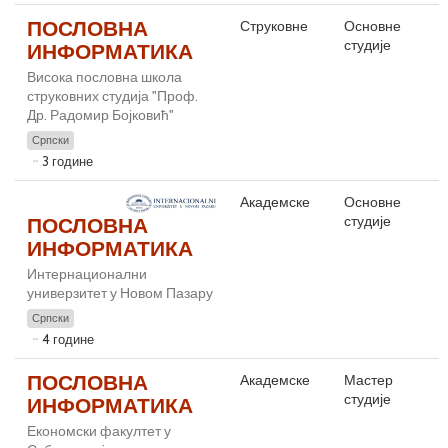
ПОСЛОВНА
Струковне
Основне
студије
ИНФОРМАТИКА
Висока пословна школа
струковних студија "Проф.
Др. Радомир Бојковић"
Српски
3 године
Академске
Основне
студије
ПОСЛОВНА
ИНФОРМАТИКА
Интернационални
универзитет у Новом Пазару
Српски
4 године
ПОСЛОВНА
Академске
Мастер
студије
ИНФОРМАТИКА
Економски факултет у