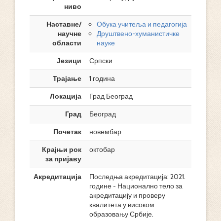
ниво
Наставне/
Обука учитеља и педагогија
научне
Друштвено-хуманистичке
области
науке
Језици
Српски
Трајање
1 година
Локација
Град Београд
Град
Београд
Почетак
новембар
Крајњи рок
октобар
за пријаву
Акредитација
Последња акредитација: 2021.
године - Национално тело за
акредитацију и проверу
квалитета у високом
образовању Србије.