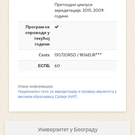
Претходни циклуси
акредитације: 2015, 2009.
године.
Програм се
спроводи у
текућој
години
Costs
130720RSD / 1856EUR***
ЕСПБ
60
Извор информација:
Национално тело за акредитацију и проверу квалитета у
високом образовању Србије (НАТ)
Универзитет у Београду