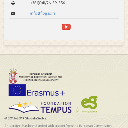
+381(0)11/26-39-356
info@f.bg.ac.rs
© 2013-2019 StudyInSerbia
This project has been funded with support from the European Commission.