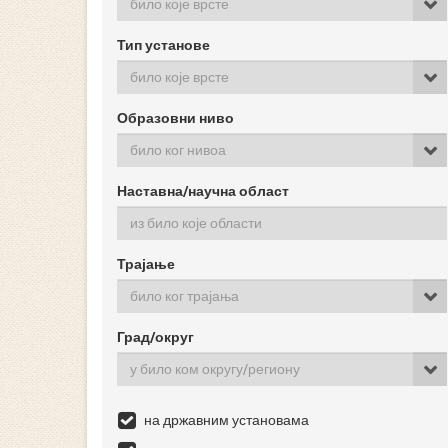
било које врсте
Тип установе
било које врсте
Образовни ниво
било ког нивоа
Наставна/научна област
Трајање
било ког трајања
Град/округ
у било ком округу/региону
на државним установама