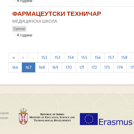
4 године
ФАРМАЦЕУТСКИ ТЕХНИЧАР
МЕДИЦИНСКА ШКОЛА
Српски
4 године
«
‹
...
152
153
154
155
156
157
158
166
167
168
169
170
171
172
173
174
1
ission.
ission