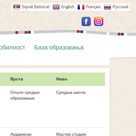
Srpski (latinica)
English
Français
Русский
обилност
База образовања
Врста
Ниво
Опште средње
Средња школа
образовање
Академске
Мастер студије