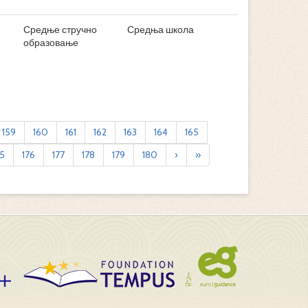
Средње стручно
Средња школа
образовање
159
160
161
162
163
164
165
75
176
177
178
179
180
›
»