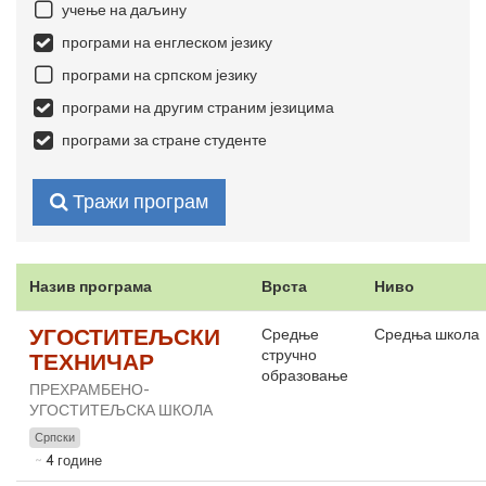
учење на даљину
програми на енглеском језику
програми на српском језику
програми на другим страним језицима
програми за стране студенте
Тражи програм
Назив програма
Врста
Ниво
УГОСТИТЕЉСКИ
Средње
Средња школа
стручно
ТЕХНИЧАР
образовање
ПРЕХРАМБЕНО-
УГОСТИТЕЉСКА ШКОЛА
Српски
4 године