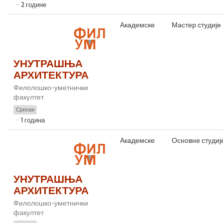
2 године
Академске
Мастер студије
УНУТРАШЊА
АРХИТЕКТУРА
Филолошко-уметнички
факултет
Српски
1 година
Академске
Основне студиј
УНУТРАШЊА
АРХИТЕКТУРА
Филолошко-уметнички
факултет