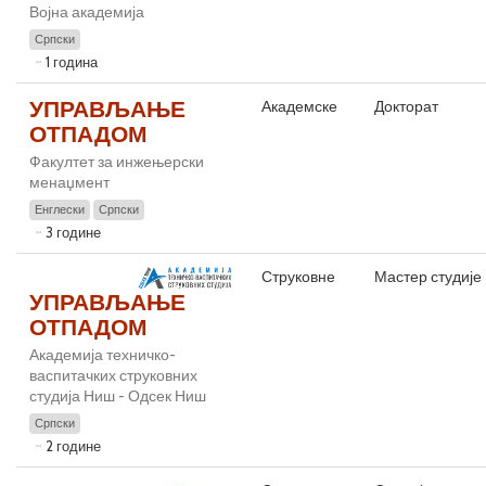
Војна академија
Српски
1 година
УПРАВЉАЊЕ
Академске
Докторат
ОТПАДОМ
Факултет за инжењерски
менаџмент
Енглески
Српски
3 године
Струковне
Мастер студије
УПРАВЉАЊЕ
ОТПАДОМ
Академија техничко-
васпитачких струковних
студија Ниш - Одсек Ниш
Српски
2 године