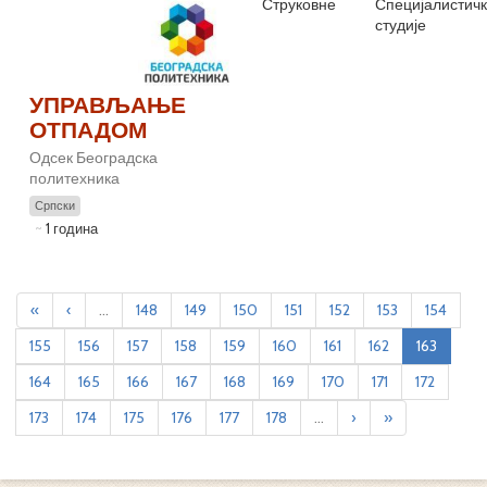
Струковне
Специјалистич
студије
УПРАВЉАЊЕ
ОТПАДОМ
Одсек Београдска
политехника
Српски
1 година
«
‹
...
148
149
150
151
152
153
154
155
156
157
158
159
160
161
162
163
164
165
166
167
168
169
170
171
172
173
174
175
176
177
178
...
›
»