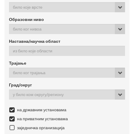
било које врсте
Образовни ниво
било ког нивоа
Наставна/научна област
Трајање
било ког трајања
Град/округ
у било ком округу/региону
на државним установама
на приватним установама
заједничка организација