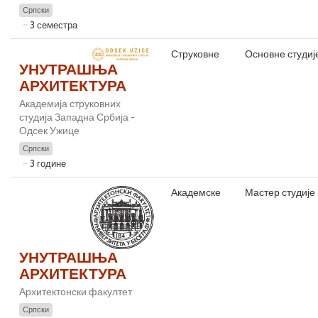
Српски
3 семестра
Струковне
Основне студиј
УНУТРАШЊА
АРХИТЕКТУРА
Академија струковних
студија Западна Србија -
Одсек Ужице
Српски
3 године
Академске
Мастер студије
УНУТРАШЊА
АРХИТЕКТУРА
Архитектонски факултет
Српски