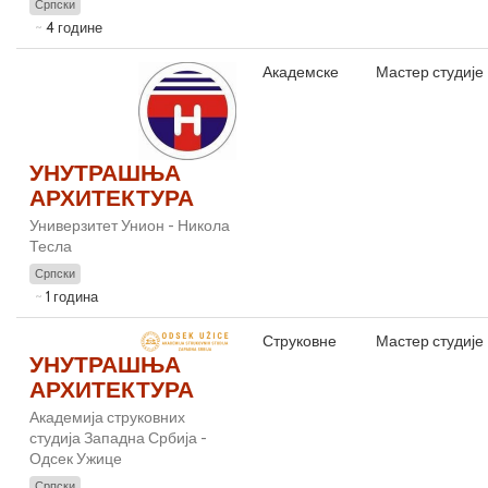
Српски
4 године
Академске
Мастер студије
УНУТРАШЊА
АРХИТЕКТУРА
Универзитет Унион - Никола
Тесла
Српски
1 година
Струковне
Мастер студије
УНУТРАШЊА
АРХИТЕКТУРА
Академија струковних
студија Западна Србија -
Одсек Ужице
Српски