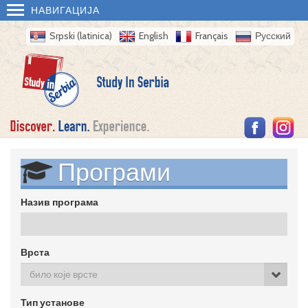
НАВИГАЦИЈА
Srpski (latinica)
English
Français
Русский
Програми
Назив програма
Врста
било које врсте
Тип установе