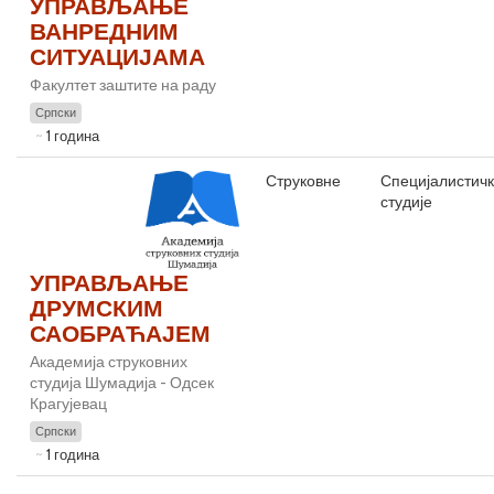
УПРАВЉАЊЕ
ВАНРЕДНИМ
СИТУАЦИЈАМА
Факултет заштите на раду
Српски
1 година
Струковне
Специјалистич
студије
УПРАВЉАЊЕ
ДРУМСКИМ
САОБРАЋАЈЕМ
Академија струковних
студија Шумадија - Одсек
Крагујевац
Српски
1 година