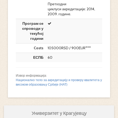
Претходни
циклуси акредитације: 2014,
2009. године.
Програм се
спроводи у
текућој
години
Costs
105000RSD / 900EUR***
ЕСПБ
60
Извор информација:
Национално тело за акредитацију и проверу квалитета у
високом образовању Србије (НАТ)
Универзитет у Крагујевцу