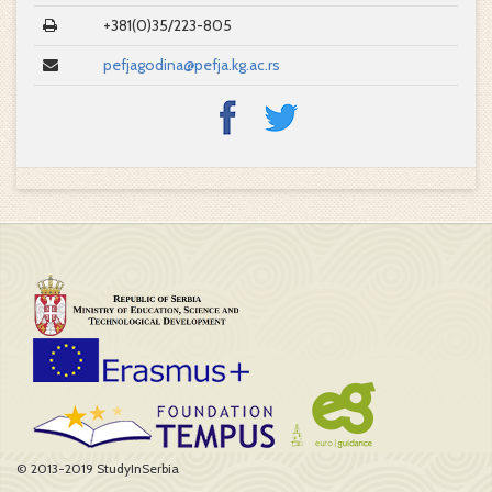
+381(0)35/223-805
pefjagodina@pefja.kg.ac.rs
© 2013-2019 StudyInSerbia