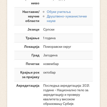
ниво
Наставне/
Обуке учитеља
научне
Друштвено-хуманистичке
области
науке
Језици
Српски
Трајање
1 година
Локација
Поморавски округ
Град
Јагодина
Почетак
новембар
Крајњи рок
октобар
за пријаву
Акредитација
Последња акредитација: 2021.
године - Национално тело за
акредитацију и проверу
квалитета у високом
образовању Србије.