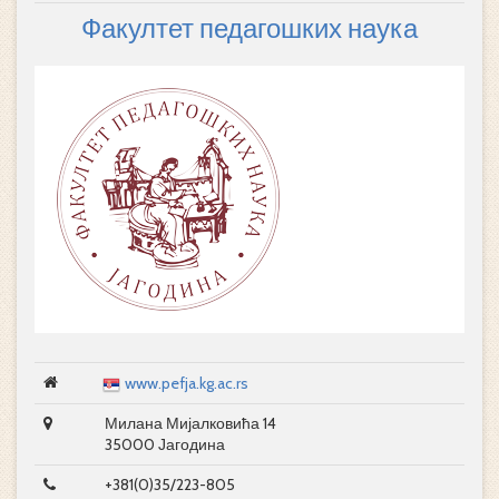
Факултет педагошких наука
www.pefja.kg.ac.rs
Милана Мијалковића 14
35000 Јагодина
+381(0)35/223-805