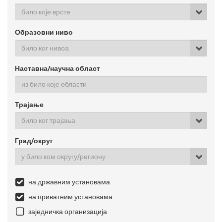
било које врсте
Образовни ниво
било ког нивоа
Наставна/научна област
Трајање
било ког трајања
Град/округ
у било ком округу/региону
на државним установама
на приватним установама
заједничка организација