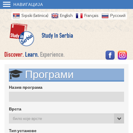
НАВИГАЦИЈА
Srpski (latinica)
English
Français
Русский
Програми
Назив програма
Врста
било које врсте
Тип установе