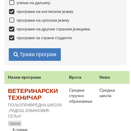
учење на даљину
програми на енглеском језику
програми на српском језику
програми на другим страним језицима
програми за стране студенте
Тражи програм
Назив програма
Врста
Ниво
ВЕТЕРИНАРСКИ
Средње
Средња
стручно
школа
ТЕХНИЧАР
образовање
ПОЉОПРИВРЕДНА ШКОЛА
„РАДОШ ЈОВАНОВИћ
СЕЉА”
Српски
4 године