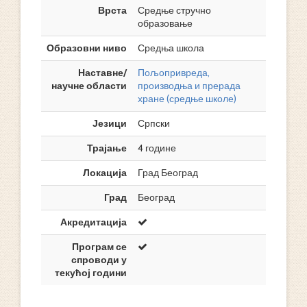
Врста
Средње стручно
образовање
Образовни ниво
Средња школа
Наставне/
Пољопривреда,
научне области
производња и прерада
хране (средње школе)
Језици
Српски
Трајање
4 године
Локација
Град Београд
Град
Београд
Акредитација
Програм се
спроводи у
текућој години