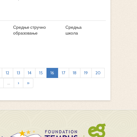
Средње стручно
Средња
образовање
школа
12
13
14
15
16
17
18
19
20
...
›
»