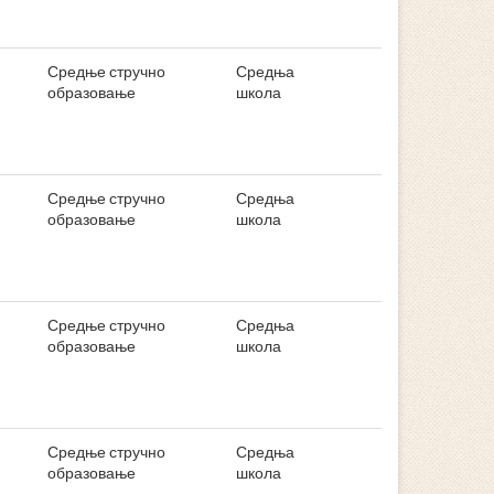
Средње стручно
Средња
образовање
школа
Средње стручно
Средња
образовање
школа
Средње стручно
Средња
образовање
школа
Средње стручно
Средња
образовање
школа