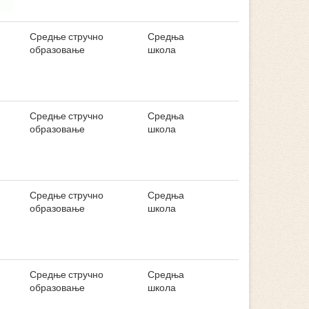
Средње стручно
Средња
образовање
школа
Средње стручно
Средња
образовање
школа
Средње стручно
Средња
образовање
школа
Средње стручно
Средња
образовање
школа