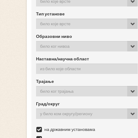
било које врсте
Тип установе
било које врсте
Образовни ниво
било ког нивоа
Наставна/научна област
Трајање
било ког трајања
Град/округ
у било ком округу/региону
на државним установама