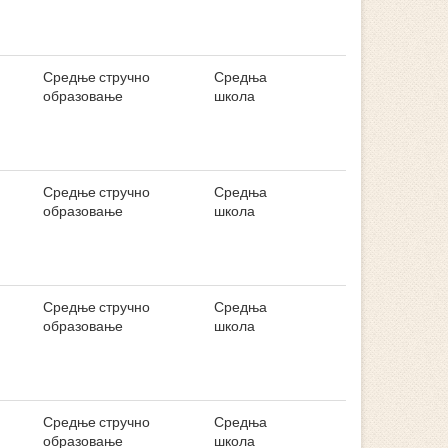
Средње стручно
Средња
образовање
школа
Средње стручно
Средња
образовање
школа
Средње стручно
Средња
образовање
школа
Средње стручно
Средња
образовање
школа