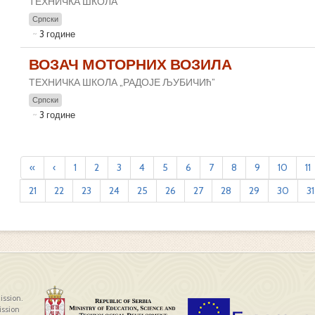
ТЕХНИЧКА ШКОЛА
Српски
3 године
ВОЗАЧ МОТОРНИХ ВОЗИЛА
ТЕХНИЧКА ШКОЛА „РАДОЈЕ ЉУБИЧИћ”
Српски
3 године
«
‹
1
2
3
4
5
6
7
8
9
10
11
21
22
23
24
25
26
27
28
29
30
31
ission.
ission