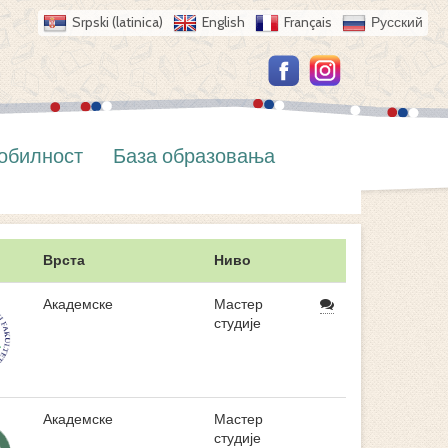
Srpski (latinica)
English
Français
Русский
обилност
База образовања
Врста
Ниво
Академске
Мастер
студије
Академске
Мастер
студије