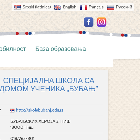
Srpski (latinica)
English
Français
Русский
обилност
База образовања
СПЕЦИЈАЛНА ШКОЛА СА
ДОМОМ УЧЕНИКА „БУБАЊ”
http://skolabubanj.edu.rs
БУБАЊСКИХ ХЕРОЈА 3, НИШ
18000 Ниш
018/263-801