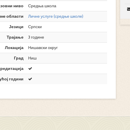
зовни ниво
Средња школа
чне области
Личне услуге (средње школе)
Језици
Српски
Трајање
3 године
Локација
Нишавски округ
Град
Ниш
кредитација
ућој години