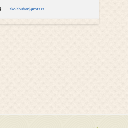
skolabubanj@mts.rs