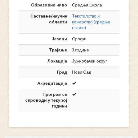
Образовни ниво
Средња школа
Наставне/научне
Текстилство и
области
кожарство (средње
школе)
Језици
Српски
Трајање
3 године
Локација
Јужнобачки округ
Град
Нови Сад
Акредитација
Програм се
спроводи у текућој
години