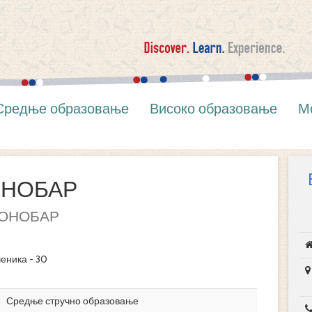
Средње образовање
Високо образовање
М
ОНОБАР
ОНОБАР
ченика - 30
Средње стручно образовање