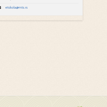
etskola@mts.rs