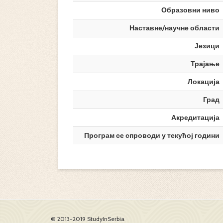
Образовни ниво
Наставне/научне области
Језици
Трајање
Локација
Град
Акредитација
Програм се спроводи у текућој години
© 2013-2019 StudyInSerbia