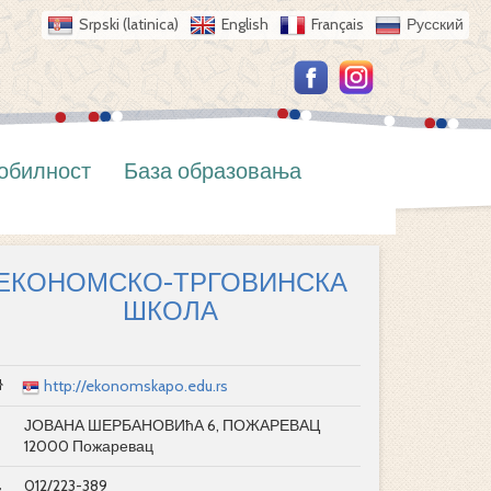
Srpski (latinica)
English
Français
Русский
обилност
База образовања
ЕКОНОМСКО-ТРГОВИНСКА
ШКОЛА
http://ekonomskapo.edu.rs
ЈОВАНА ШЕРБАНОВИћА 6, ПОЖАРЕВАЦ
12000 Пожаревац
012/223-389