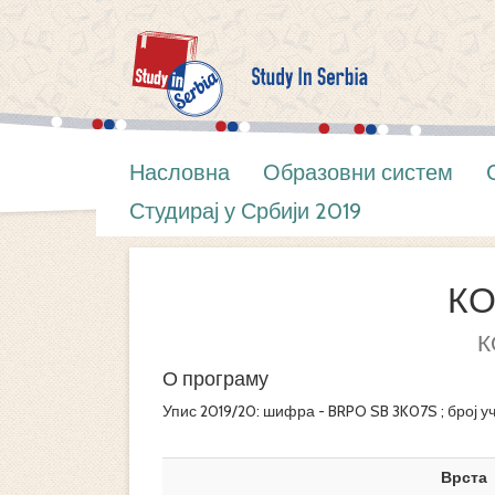
Насловна
Образовни систем
Студирај у Србији 2019
К
К
О програму
Упис 2019/20: шифра - BRPO SB 3K07S ; број у
Врста