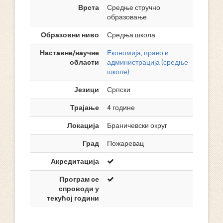
Врста
Средње стручно
образовање
Образовни ниво
Средња школа
Наставне/научне
Економија, право и
области
администрација (средње
школе)
Језици
Српски
Трајање
4 године
Локација
Браничевски округ
Град
Пожаревац
Акредитација
Програм се
спроводи у
текућој години