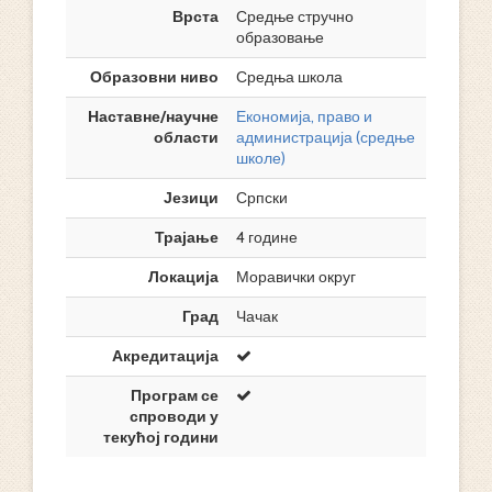
Врста
Средње стручно
образовање
Образовни ниво
Средња школа
Наставне/научне
Економија, право и
области
администрација (средње
школе)
Језици
Српски
Трајање
4 године
Локација
Моравички округ
Град
Чачак
Акредитација
Програм се
спроводи у
текућој години