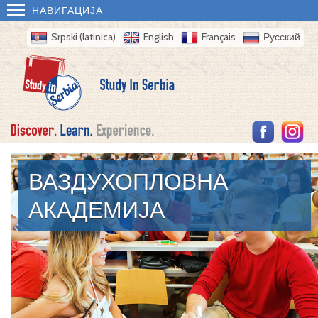
НАВИГАЦИЈА
Srpski (latinica)
English
Français
Русский
ВАЗДУХОПЛОВНА
АКАДЕМИЈА