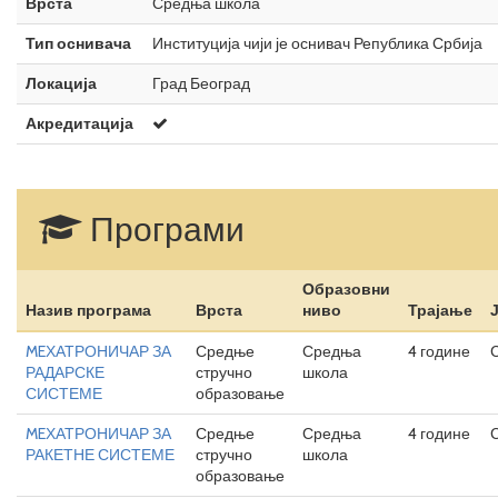
Врста
Средња школа
Тип оснивача
Институција чији је оснивач Република Србија
Локација
Град Београд
Акредитација
Програми
Образовни
Назив програма
Врста
ниво
Трајање
MEХАТРОНИЧАР ЗА
Средње
Средња
4 године
РАДАРСКЕ
стручно
школа
СИСТЕМЕ
образовање
MEХАТРОНИЧАР ЗА
Средње
Средња
4 године
РАКЕТНЕ СИСТЕМЕ
стручно
школа
образовање