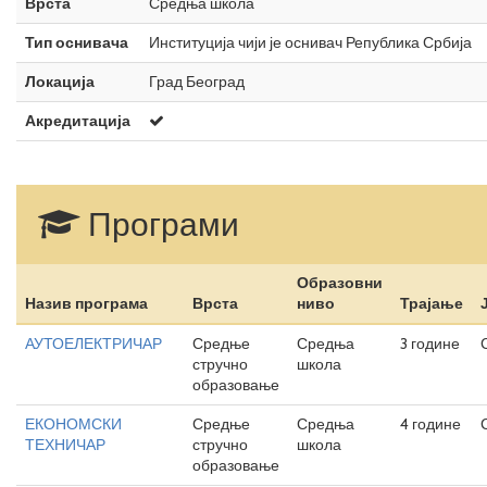
Врста
Средња школа
Тип оснивача
Институција чији је оснивач Република Србија
Локација
Град Београд
Акредитација
Програми
Образовни
Назив програма
Врста
ниво
Трајање
АУТОЕЛЕКТРИЧАР
Средње
Средња
3 године
стручно
школа
образовање
ЕКОНОМСКИ
Средње
Средња
4 године
ТЕХНИЧАР
стручно
школа
образовање