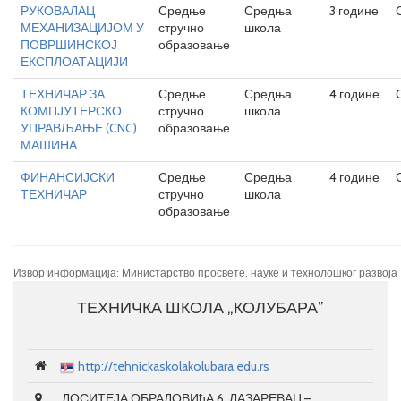
РУКОВАЛАЦ
Средње
Средња
3 године
МЕХАНИЗАЦИЈОМ У
стручно
школа
ПОВРШИНСКОЈ
образовање
ЕКСПЛОАТАЦИЈИ
ТЕХНИЧАР ЗА
Средње
Средња
4 године
КОМПЈУТЕРСКО
стручно
школа
УПРАВЉАЊЕ (CNC)
образовање
МАШИНА
ФИНАНСИЈСКИ
Средње
Средња
4 године
ТЕХНИЧАР
стручно
школа
образовање
Извор информација: Министарство просвете, науке и технолошког развоја
ТЕХНИЧКА ШКОЛА „КОЛУБАРА”
http://tehnickaskolakolubara.edu.rs
ДОСИТЕЈА ОБРАДОВИћА 6, ЛАЗАРЕВАЦ –