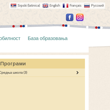
Srpski (latinica)
English
Français
Русский
обилност
База образовања
Програми
Средња школа
(3)
ДИЗАЈНЕР ЗВ
МУЗИЧКИ ИЗ
МУЗИЧКИ СА