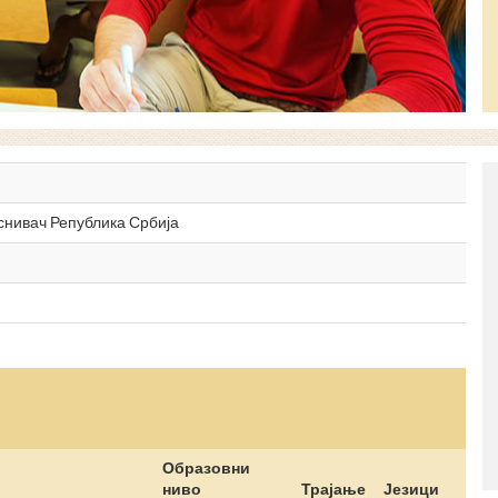
оснивач Република Србија
Образовни
ниво
Трајање
Језици