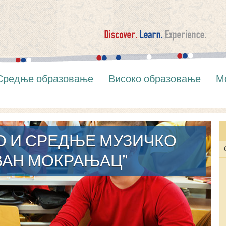
Средње образовање
Високо образовање
М
О И СРЕДЊЕ МУЗИЧКО
ВАН МОКРАЊАЦ”