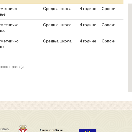
уметничко
Средња школа
4 године
Српски
ање
уметничко
Средња школа
4 године
Српски
ање
уметничко
Средња школа
4 године
Српски
ање
лошког развоја
ission.