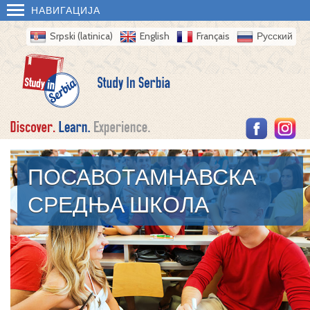
НАВИГАЦИЈА
Srpski (latinica)
English
Français
Русский
ПОСАВОТАМНАВСКА
СРЕДЊА ШКОЛА