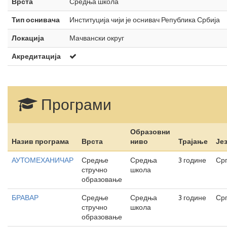
Врста
Средња школа
Тип оснивача
Институција чији је оснивач Република Србија
Локација
Мачвански округ
Акредитација
Програми
Образовни
Назив програма
Врста
ниво
Трајање
Је
АУТОМЕХАНИЧАР
Средње
Средња
3 године
Ср
стручно
школа
образовање
БРАВАР
Средње
Средња
3 године
Ср
стручно
школа
образовање