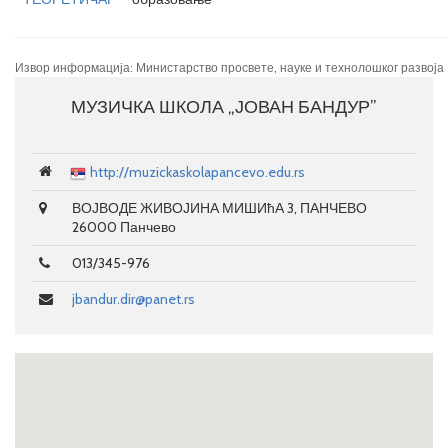
Извор информација: Министарство просвете, науке и технолошког развоја
МУЗИЧКА ШКОЛА „ЈОВАН БАНДУР”
http://muzickaskolapancevo.edu.rs
ВОЈВОДЕ ЖИВОЈИНА МИШИћА 3, ПАНЧЕВО
26000 Панчево
013/345-976
jbandur.dir@panet.rs