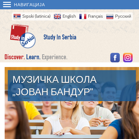
НАВИГАЦИЈА
Srpski (latinica)
English
Français
Русский
МУЗИЧКА ШКОЛА
„ЈОВАН БАНДУР”