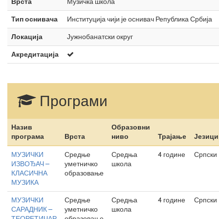
Врста
Музичка школа
Тип оснивача
Институција чији је оснивач Република Србија
Локација
Јужнобанатски округ
Акредитација
Програми
Назив
Образовни
програма
Врста
ниво
Трајање
Језици
МУЗИЧКИ
Средње
Средња
4 године
Српски
ИЗВОЂАЧ –
уметничко
школа
КЛАСИЧНА
образовање
МУЗИКА
МУЗИЧКИ
Средње
Средња
4 године
Српски
САРАДНИК –
уметничко
школа
ТЕОРЕТИЧАР
образовање