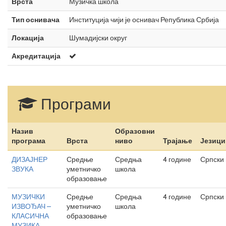
Врста
Музичка школа
Тип оснивача
Институција чији је оснивач Република Србија
Локација
Шумадијски округ
Акредитација
Програми
Назив
Образовни
програма
Врста
ниво
Трајање
Језици
ДИЗАЈНЕР
Средње
Средња
4 године
Српски
ЗВУКА
уметничко
школа
образовање
МУЗИЧКИ
Средње
Средња
4 године
Српски
ИЗВОЂАЧ –
уметничко
школа
КЛАСИЧНА
образовање
МУЗИКА