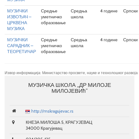
МУЗИЧКИ
Средње
Средња
4 године
Српски
ИЗВОЂАЧ –
уметничко
школа
ЦРКВЕНА
образовање
МУЗИКА
МУЗИЧКИ
Средње
Средња
4 године
Српски
САРАДНИК –
уметничко
школа
ТЕОРЕТИЧАР
образовање
Извор информација: Министарство просвете, науке и технолошког развоја
МУЗИЧКА ШКОЛА „ДР МИЛОЈЕ
МИЛОЈЕВИћ”
http://mskragujevac.rs
КНЕЗА МИЛОША 5, КРАГУЈЕВАЦ
34000 Крагујевац