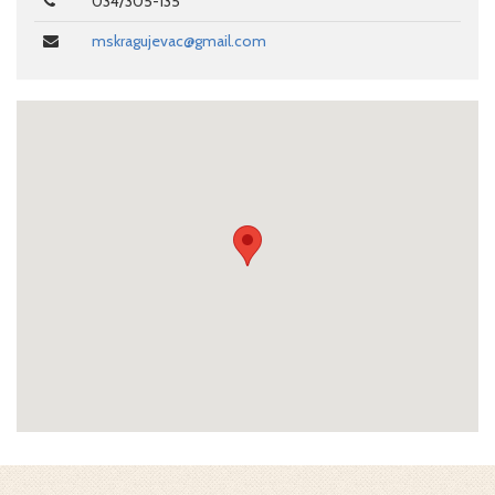
034/305-135
mskragujevac@gmail.com