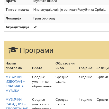
Врста
Музичка школа
Тип оснивача
Институција чији је оснивач Република Србија
Локација
Град Београд
Акредитација
Програми
Назив
Образовни
програма
Врста
ниво
Трајање
Језици
МУЗИЧКИ
Средње
Средња
4 године
Српски
ИЗВОЂАЧ –
уметничко
школа
КЛАСИЧНА
образовање
МУЗИКА
МУЗИЧКИ
Средње
Средња
4 године
Српски
САРАДНИК –
уметничко
школа
ТЕОРЕТИЧАР
образовање