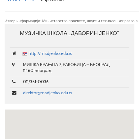
Извор информација: Министарство просвете, науке и технолошког развоја
МУЗИЧКА ШКОЛА „ДАВОРИН ЈЕНКО”
http://msdjenko.edu.rs
МИШКА КРАЊЦА 7, РАКОВИЦА – БЕОГРАД
11460 Београд
011/351-0036
direktor@msdjenko.edu.rs