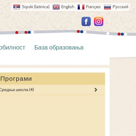
Srpski (latinica)
English
Français
Русский
обилност
База образовања
Програми
Средња школа
(4)
ЕКОНОМСКИ
СЛУЖБЕНИК 
ФИНАНСИЈС
ФИНАНСИЈСК