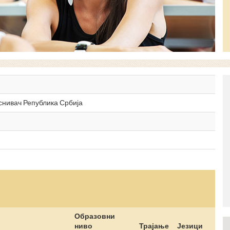
оснивач Република Србија
Образовни
ниво
Трајање
Језици