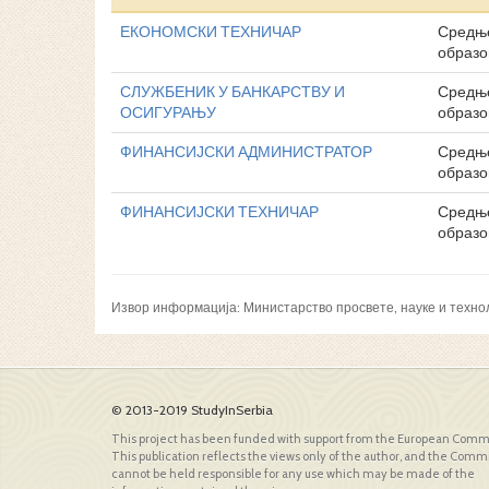
ЕКОНОМСКИ ТЕХНИЧАР
Средње
образ
СЛУЖБЕНИК У БАНКАРСТВУ И
Средње
ОСИГУРАЊУ
образ
ФИНАНСИЈСКИ АДМИНИСТРАТОР
Средње
образ
ФИНАНСИЈСКИ ТЕХНИЧАР
Средње
образ
Извор информација: Министарство просвете, науке и техно
© 2013-2019 StudyInSerbia
This project has been funded with support from the European Comm
This publication reflects the views only of the author, and the Comm
cannot be held responsible for any use which may be made of the