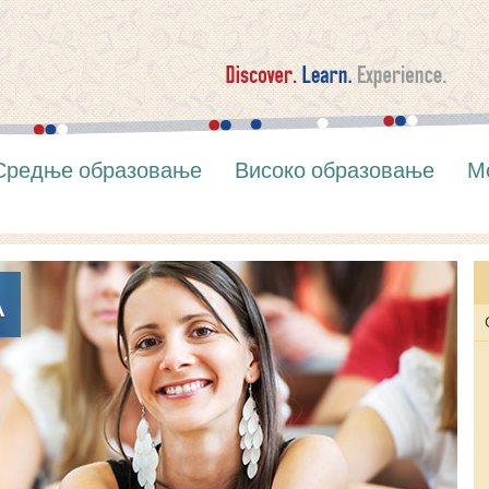
Средње образовање
Високо образовање
М
А