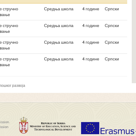
 стручно
Средња школа
4 године
Српски
овање
 стручно
Средња школа
4 године
Српски
овање
 стручно
Средња школа
4 године
Српски
овање
 стручно
Средња школа
4 године
Српски
овање
лошког развоја
ission.
ission