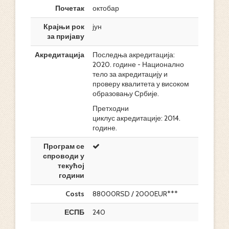
Почетак
октобар
Крајњи рок
јун
за пријаву
Акредитација
Последња акредитација:
2020. године - Национално
тело за акредитацију и
проверу квалитета у високом
образовању Србије.
Претходни
циклус акредитације: 2014.
године.
Програм се
спроводи у
текућој
години
Costs
88000RSD / 2000EUR***
ЕСПБ
240