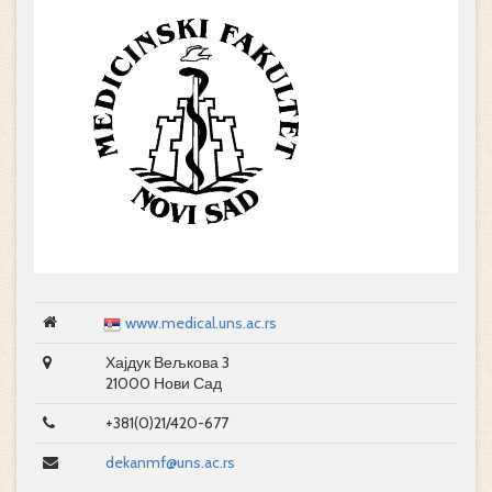
www.medical.uns.ac.rs
Хајдук Вељкова 3
21000 Нови Сад
+381(0)21/420-677
dekanmf@uns.ac.rs