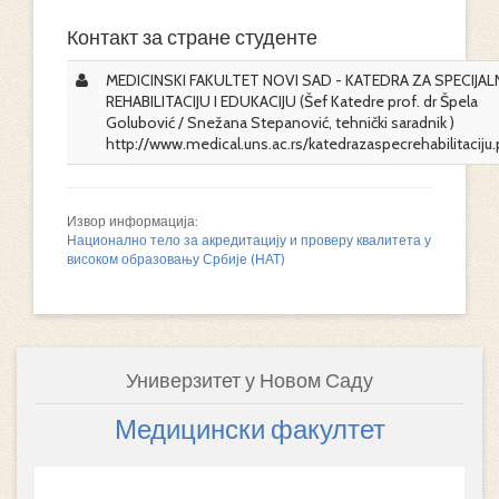
Контакт за стране студенте
MEDICINSKI FAKULTET NOVI SAD - KATEDRA ZA SPECIJA
REHABILITACIJU I EDUKACIJU (Šef Katedre prof. dr Špela
Golubović / Snežana Stepanović, tehnički saradnik )
http://www.medical.uns.ac.rs/katedrazaspecrehabilitaciju
Извор информација:
Национално тело за акредитацију и проверу квалитета у
високом образовању Србије (НАТ)
Универзитет у Новом Саду
Медицински факултет