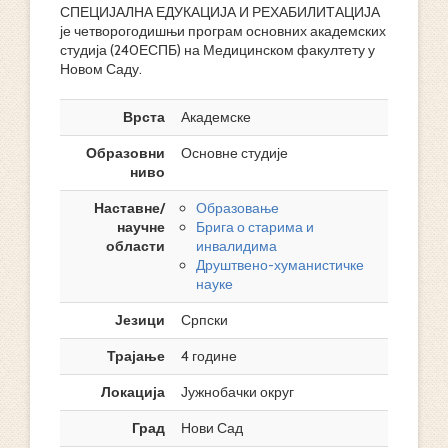
СПЕЦИЈАЛНА ЕДУКАЦИЈА И РЕХАБИЛИТАЦИЈА
је четворогодишњи програм основних академских
студија (240ЕСПБ) на Медицинском факултету у
Новом Саду.
Врста
Академске
Образовни
Основне студије
ниво
Наставне/
Образовање
научне
Брига о старима и
области
инвалидима
Друштвено-хуманистичке
науке
Језици
Српски
Трајање
4 године
Локација
Јужнобачки округ
Град
Нови Сад