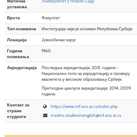
Матична
Универзитет у Новом Саду
установа
Врста
Факултет
Тип оснивача
Институција чији је оснивач Република Србија
Локација
Јужнобачки округ
Година
1960
оснивања
Акредитација
Последња акредитација: 2021. године -
Национално тело за акредитацију и проверу
квалитета у високом образовању Србије.
Претходни циклуси акредитације: 2014, 2009.
године.
Контакт за
https://www.mf.uns.ac.rs/index.php
стране
medns.studiesinenglish@mf.uns.ac.rs
студенте