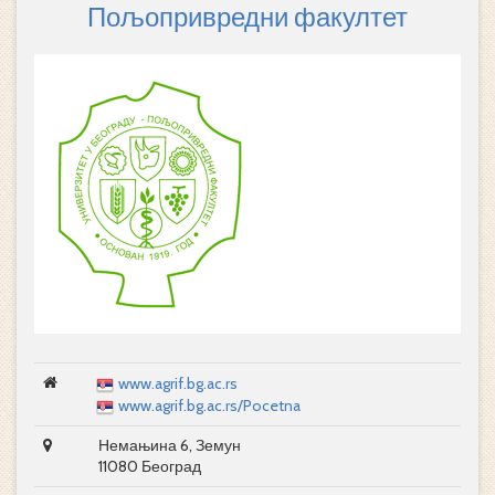
Пољопривредни факултет
www.agrif.bg.ac.rs
www.agrif.bg.ac.rs/Pocetna
Немањина 6, Земун
11080 Београд