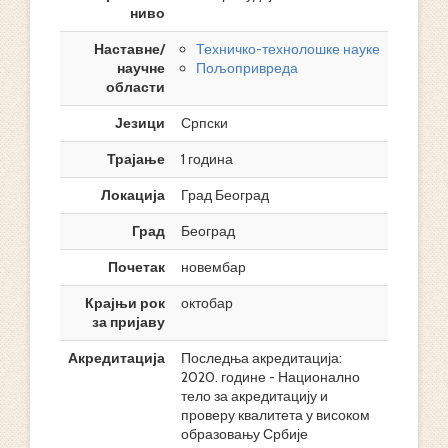
ниво
Наставне/
Техничко-технолошке науке
научне
Пољопривреда
области
Језици
Српски
Трајање
1 година
Локација
Град Београд
Град
Београд
Почетак
новембар
Крајњи рок
октобар
за пријаву
Акредитација
Последња акредитација:
2020. године - Национално
тело за акредитацију и
проверу квалитета у високом
образовању Србије