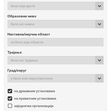
било које врсте
Образовни ниво
било ког нивоа
Наставна/научна област
Трајање
било ког трајања
Град/округ
у било ком округу/региону
на државним установама
на приватним установама
заједничка организација