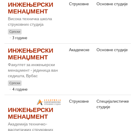
ИНЖЕЊЕРСКИ
Струковне
Основне студије
МЕНАЏМЕНТ
Висока техничка школа
струковних студија
Српски
3 године
ИНЖЕЊЕРСКИ
Академске
Основне студије
МЕНАЏМЕНТ
Факултет за инжењерски
менаџмент - jeдиница ван
седишта, Врбас
Српски
4 године
Струковне
Специјалистичке
студије
ИНЖЕЊЕРСКИ
МЕНАЏМЕНТ
Академија техничко-
васпитачких струковних