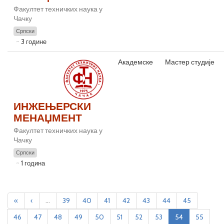
Факултет техничких наука у
Чачку
Српски
3 године
Академске
Мастер студије
ИНЖЕЊЕРСКИ
МЕНАЏМЕНТ
Факултет техничких наука у
Чачку
Српски
1 година
«
‹
...
39
40
41
42
43
44
45
46
47
48
49
50
51
52
53
54
55