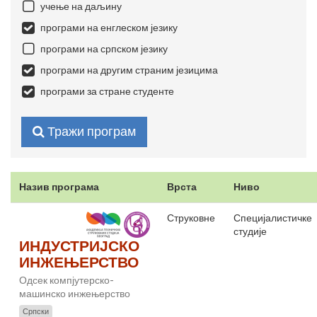
учење на даљину
програми на енглеском језику
програми на српском језику
програми на другим страним језицима
програми за стране студенте
Тражи програм
Назив програма
Врста
Ниво
Струковне
Специјалистичке
студије
ИНДУСТРИЈСКО
ИНЖЕЊЕРСТВО
Одсек компјутерско-
машинско инжењерство
Српски