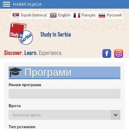
НАВИГАЦИЈА
Srpski (latinica)
English
Français
Русский
Програми
Назив програма
Врста
било које врсте
Тип установе