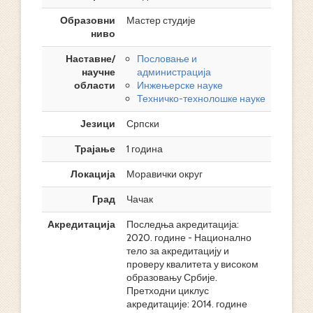
Образовни
Мастер студије
ниво
Наставне/
Пословање и
научне
администрација
области
Инжењерске науке
Техничко-технолошке науке
Језици
Српски
Трајање
1 година
Локација
Моравички округ
Град
Чачак
Акредитација
Последња акредитација:
2020. године - Национално
тело за акредитацију и
проверу квалитета у високом
образовању Србије.
Претходни циклус
акредитације: 2014. године