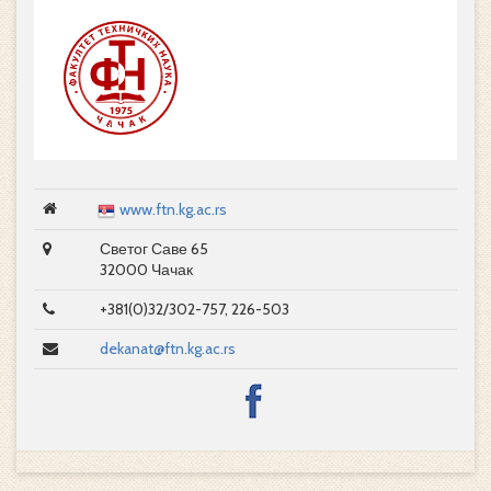
www.ftn.kg.ac.rs
Светог Саве 65
32000 Чачак
+381(0)32/302-757, 226-503
dekanat@ftn.kg.ac.rs