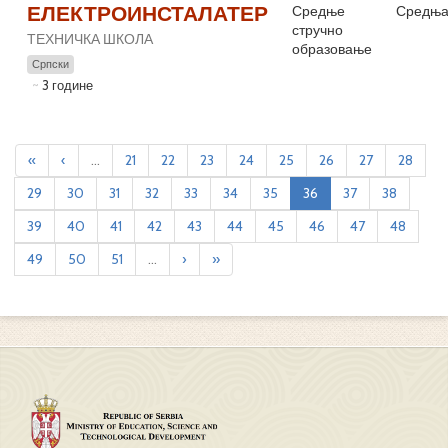
ЕЛЕКТРОИНСТАЛАТЕР
Средње
Средња
стручно
ТЕХНИЧКА ШКОЛА
образовање
Српски
3 године
«
‹
...
21
22
23
24
25
26
27
28
29
30
31
32
33
34
35
36
37
38
39
40
41
42
43
44
45
46
47
48
49
50
51
...
›
»