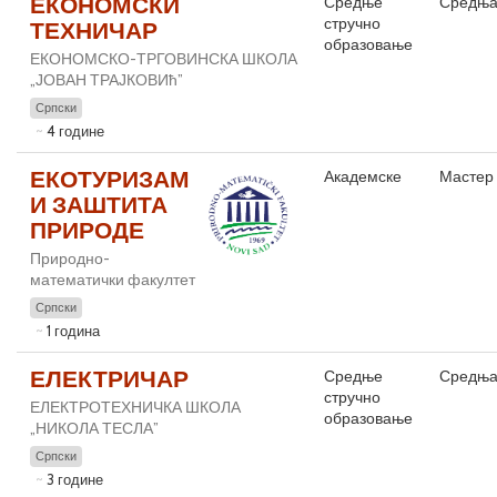
ЕКОНОМСКИ
Средње
Средња
стручно
ТЕХНИЧАР
образовање
ЕКОНОМСКО-ТРГОВИНСКА ШКОЛА
„ЈОВАН ТРАЈКОВИћ”
Српски
4 године
ЕКОТУРИЗАМ
Академске
Мастер 
И ЗАШТИТА
ПРИРОДЕ
Природно-
математички факултет
Српски
1 година
ЕЛЕКТРИЧАР
Средње
Средња
стручно
ЕЛЕКТРОТЕХНИЧКА ШКОЛА
образовање
„НИКОЛА ТЕСЛА”
Српски
3 године