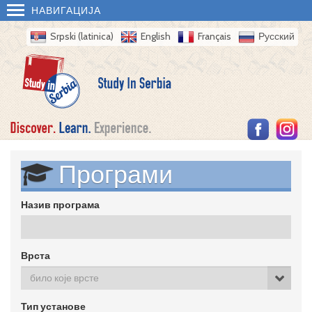
НАВИГАЦИЈА
Srpski (latinica)
English
Français
Русский
Програми
Назив програма
Врста
било које врсте
Тип установе