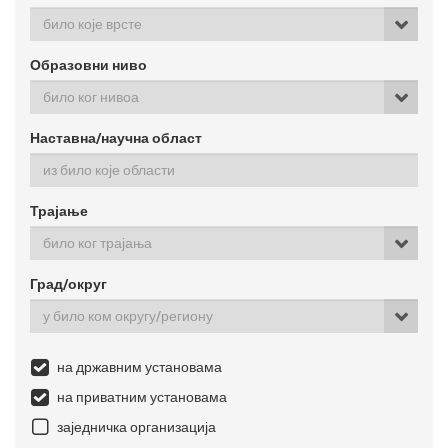
било које врсте
Образовни ниво
било ког нивоа
Наставна/научна област
Трајање
било ког трајања
Град/округ
у било ком округу/региону
на државним установама
на приватним установама
заједничка организација