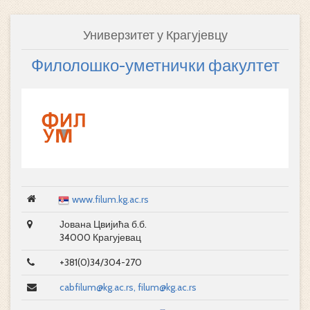
Универзитет у Крагујевцу
Филолошко-уметнички факултет
www.filum.kg.ac.rs
Јована Цвијића б.б.
34000 Крагујевац
+381(0)34/304-270
cabfilum@kg.ac.rs, filum@kg.ac.rs