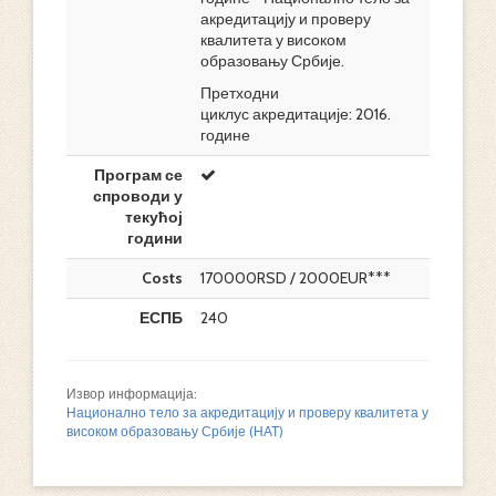
акредитацију и проверу
квалитета у високом
образовању Србије.
Претходни
циклус акредитације: 2016.
године
Програм се
спроводи у
текућој
години
Costs
170000RSD / 2000EUR***
ЕСПБ
240
Извор информација:
Национално тело за акредитацију и проверу квалитета у
високом образовању Србије (НАТ)