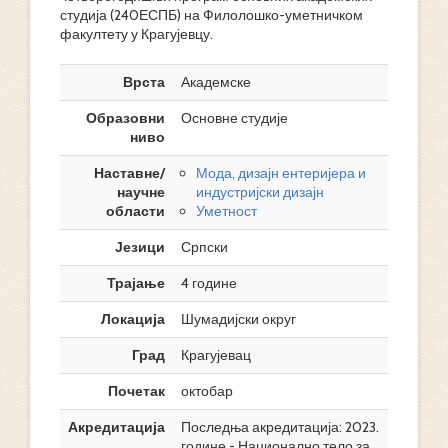
студија (240ЕСПБ) на Филолошко-уметничком
факултету у Крагујевцу.
Врста
Академске
Образовни
Основне студије
ниво
Наставне/
Мода, дизајн ентеријера и
научне
индустријски дизајн
области
Уметност
Језици
Српски
Трајање
4 године
Локација
Шумадијски округ
Град
Крагујевац
Почетак
октобар
Акредитација
Последња акредитација: 2023.
године - Национално тело за