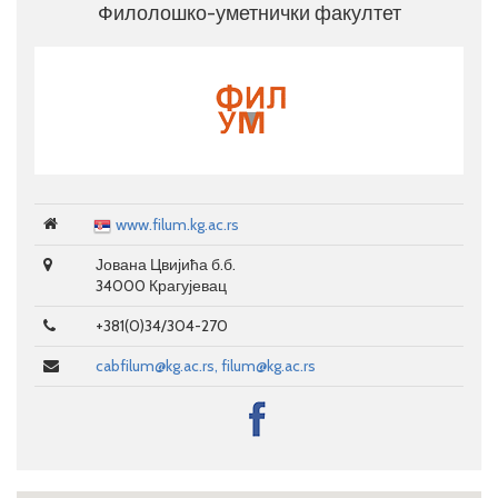
Филолошко-уметнички факултет
www.filum.kg.ac.rs
Јована Цвијића б.б.
34000 Крагујевац
+381(0)34/304-270
cabfilum@kg.ac.rs, filum@kg.ac.rs