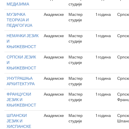
МЕДИЈИМА
студије
МУЗИЧКА
Академске
Мастер
1 година
Српск
ТЕОРИЈА И
студије
ПЕДАГОГИЈА
НЕМАЧКИ ЈЕЗИК
Академске
Мастер
1 година
Српск
И
студије
КЊИЖЕВНОСТ
СРПСКИ ЈЕЗИК
Академске
Мастер
1 година
Српск
И
студије
КЊИЖЕВНОСТ
УНУТРАШЊА
Академске
Мастер
1 година
Српск
АРХИТЕКТУРА
студије
ФРАНЦУСКИ
Академске
Мастер
1 година
Српск
ЈЕЗИК И
студије
Франц
КЊИЖЕВНОСТ
ШПАНСКИ
Академске
Мастер
1 година
Српск
ЈЕЗИК И
студије
Шпан
ХИСПАНСКЕ