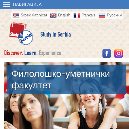
НАВИГАЦИЈА
Srpski (latinica)
English
Français
Русский
Филолошко-уметнички
факултет