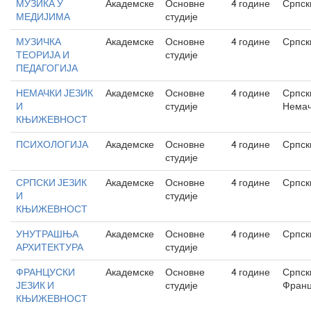
МУЗИКА У
Академске
Основне
4 године
Српск
МЕДИЈИМА
студије
МУЗИЧКА
Академске
Основне
4 године
Српск
ТЕОРИЈА И
студије
ПЕДАГОГИЈА
НЕМАЧКИ ЈЕЗИК
Академске
Основне
4 године
Српск
И
студије
Немач
КЊИЖЕВНОСТ
ПСИХОЛОГИЈА
Академске
Основне
4 године
Српск
студије
СРПСКИ ЈЕЗИК
Академске
Основне
4 године
Српск
И
студије
КЊИЖЕВНОСТ
УНУТРАШЊА
Академске
Основне
4 године
Српск
АРХИТЕКТУРА
студије
ФРАНЦУСКИ
Академске
Основне
4 године
Српск
ЈЕЗИК И
студије
Франц
КЊИЖЕВНОСТ