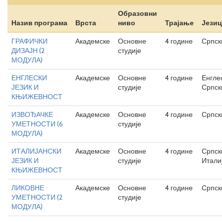
Образовни
Назив програма
Врста
ниво
Трајање
Јези
ГРАФИЧКИ
Академске
Основне
4 године
Српск
ДИЗАЈН (2
студије
МОДУЛА)
ЕНГЛЕСКИ
Академске
Основне
4 године
Енгле
ЈЕЗИК И
студије
Српск
КЊИЖЕВНОСТ
ИЗВОЂАЧКЕ
Академске
Основне
4 године
Српск
УМЕТНОСТИ (6
студије
МОДУЛА)
ИТАЛИЈАНСКИ
Академске
Основне
4 године
Српск
ЈЕЗИК И
студије
Итали
КЊИЖЕВНОСТ
ЛИКОВНЕ
Академске
Основне
4 године
Српск
УМЕТНОСТИ (2
студије
МОДУЛА)