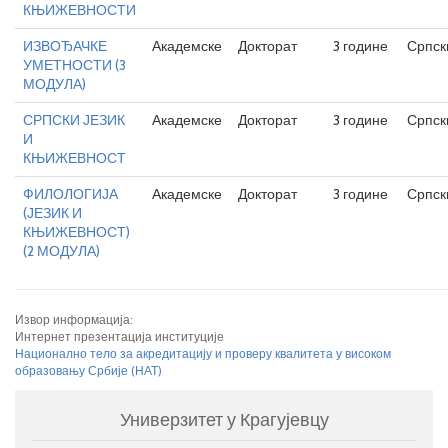
КЊИЖЕВНОСТИ
ИЗВОЂАЧКЕ
Академске
Докторат
3 године
Српск
УМЕТНОСТИ (3
МОДУЛА)
СРПСКИ ЈЕЗИК
Академске
Докторат
3 године
Српск
И
КЊИЖЕВНОСТ
ФИЛОЛОГИЈА
Академске
Докторат
3 године
Српск
(ЈЕЗИК И
КЊИЖЕВНОСТ)
(2 МОДУЛА)
Извор информација:
Интернет презентација институције
Национално тело за акредитацију и проверу квалитета у високом
образовању Србије (НАТ)
Универзитет у Крагујевцу