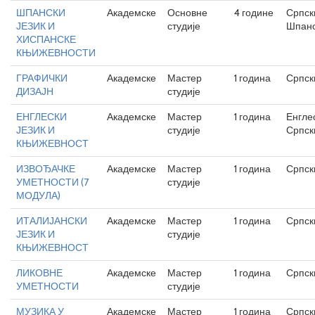
ШПАНСКИ
Академске
Основне
4 године
Српск
ЈЕЗИК И
студије
Шпан
ХИСПАНСКЕ
КЊИЖЕВНОСТИ
ГРАФИЧКИ
Академске
Мастер
1 година
Српск
ДИЗАЈН
студије
ЕНГЛЕСКИ
Академске
Мастер
1 година
Енгле
ЈЕЗИК И
студије
Српск
КЊИЖЕВНОСТ
ИЗВОЂАЧКЕ
Академске
Мастер
1 година
Српск
УМЕТНОСТИ (7
студије
МОДУЛА)
ИТАЛИЈАНСКИ
Академске
Мастер
1 година
Српск
ЈЕЗИК И
студије
КЊИЖЕВНОСТ
ЛИКОВНЕ
Академске
Мастер
1 година
Српск
УМЕТНОСТИ
студије
МУЗИКА У
Академске
Мастер
1 година
Српск