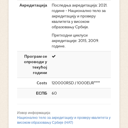
Акредитација
Последња акредитација: 2021.
године - Национално тело за
акредитацију и проверу
квалитета у високом
образовању Србије.
Претходни циклуси
акредитације: 2015, 2009.
године.
Програм се
спроводи у
текућој
години
Costs
120000RSD / 1000EUR***
ЕСПБ
60
Извор информација:
Национално тело за акредитацију и проверу квалитета у
високом образовању Србије (НАТ)