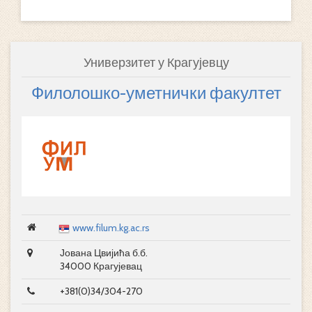
Универзитет у Крагујевцу
Филолошко-уметнички факултет
www.filum.kg.ac.rs
Јована Цвијића б.б.
34000 Крагујевац
+381(0)34/304-270