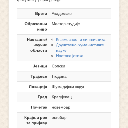
Врста
Академске
Образовни
Мастер студије
ниво
Наставне/
Књижевност и лингвистика
научне
Друштвено-хуманистичке
области
науке
Настава језика
Језици
Српски
Трајање
1 година
Локација
Шумадијски округ
Град
Крагујевац
Почетак
новембар
Крајњи рок
октобар
за пријаву