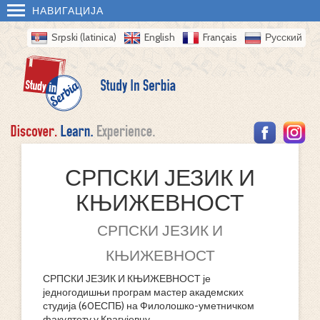
НАВИГАЦИЈА
Srpski (latinica)
English
Français
Русский
СРПСКИ ЈЕЗИК И
КЊИЖЕВНОСТ
СРПСКИ ЈЕЗИК И
КЊИЖЕВНОСТ
СРПСКИ ЈЕЗИК И КЊИЖЕВНОСТ је
једногодишњи програм мастер академских
студија (60ЕСПБ) на Филолошко-уметничком
факултету у Крагујевцу.