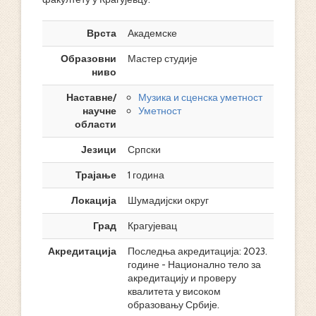
Врста
Академске
Образовни
Мастер студије
ниво
Наставне/
Музика и сценска уметност
научне
Уметност
области
Језици
Српски
Трајање
1 година
Локација
Шумадијски округ
Град
Крагујевац
Акредитација
Последња акредитација: 2023.
године - Национално тело за
акредитацију и проверу
квалитета у високом
образовању Србије.