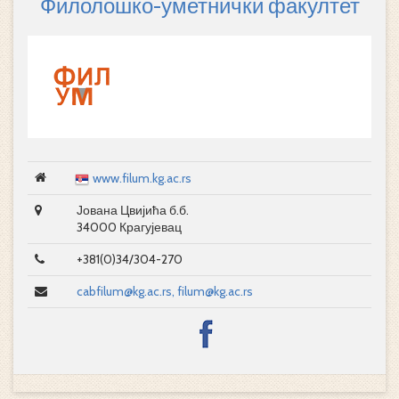
Филолошко-уметнички факултет
www.filum.kg.ac.rs
Јована Цвијића б.б.
34000 Крагујевац
+381(0)34/304-270
cabfilum@kg.ac.rs, filum@kg.ac.rs