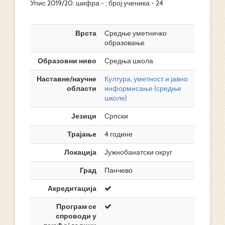
Упис 2019/20: шифра - ; број ученика - 24
Врста
Средње уметничко
образовање
Образовни ниво
Средња школа
Наставне/научне
Култура, уметност и јавно
области
информисање (средње
школе)
Језици
Српски
Трајање
4 године
Локација
Јужнобанатски округ
Град
Панчево
Акредитација
Програм се
спроводи у