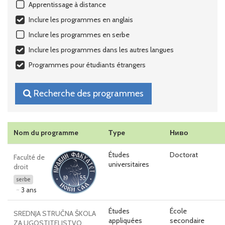
Apprentissage à distance
Inclure les programmes en anglais
Inclure les programmes en serbe
Inclure les programmes dans les autres langues
Programmes pour étudiants étrangers
Recherche des programmes
Nom du programme
Тype
Ниво
Études
Doctorat
Faculté de
universitaires
droit
serbe
3 ans
Études
École
SREDNJA STRUČNA ŠKOLA
appliquées
secondaire
ZA UGOSTITELJSTVO,