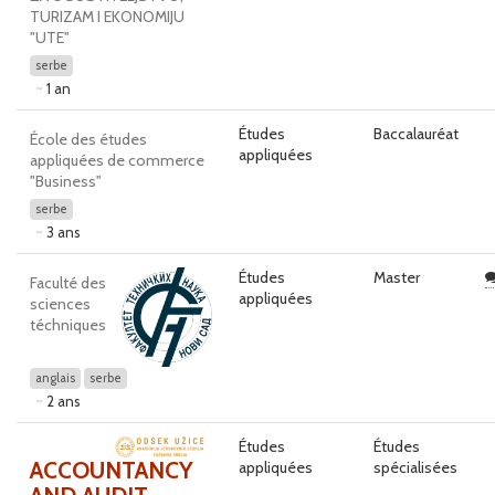
TURIZAM I EKONOMIJU
"UTE"
serbe
1 an
Études
Baccalauréat
École des études
appliquées
appliquées de commerce
"Business"
serbe
3 ans
Études
Master
Faculté des
appliquées
sciences
téchniques
anglais
serbe
2 ans
Études
Études
ACCOUNTANCY
appliquées
spécialisées