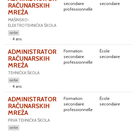
secondaire
secondaire
RAČUNARSKIH
professionnelle
MREŽA
MAŠINSKO-
ELEKTROTEHNIČKA ŠKOLA
serbe
4 ans
ADMINISTRATOR
Formation
École
secondaire
secondaire
RAČUNARSKIH
professionnelle
MREŽA
TEHNIČKA ŠKOLA
serbe
4 ans
ADMINISTRATOR
Formation
École
secondaire
secondaire
RAČUNARSKIH
professionnelle
MREŽA
PRVA TEHNIČKA ŠKOLA
serbe