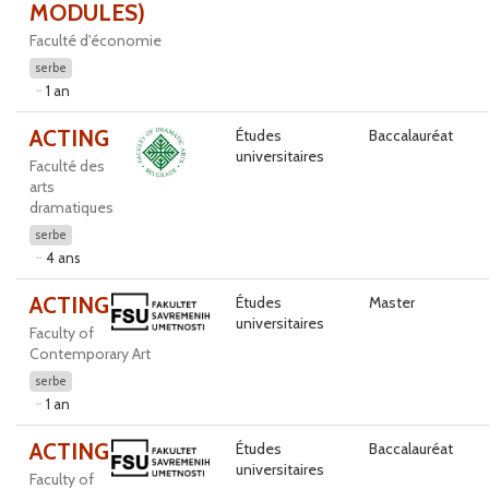
MODULES)
Faculté d'économie
serbe
1 an
ACTING
Études
Baccalauréat
universitaires
Faculté des
arts
dramatiques
serbe
4 ans
ACTING
Études
Master
universitaires
Faculty of
Contemporary Art
serbe
1 an
ACTING
Études
Baccalauréat
universitaires
Faculty of