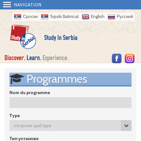
NAVIGATION
Српски
Srpski (latinica)
English
Русский
Programmes
Nom du programme
Тype
n'importe quel type
Тип установе