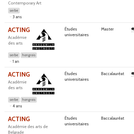
Contemporary Art
serbe
3 ans
ACTING
Études
Master
universitaires
Académie
des arts
serbe
hongrois
1 an
ACTING
Études
Baccalauréat
universitaires
Académie
des arts
serbe
hongrois
4 ans
ACTING
Études
Baccalauréat
universitaires
Académie des arts de
Belgrade