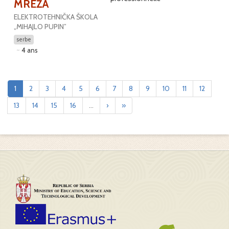
MREŽA
ELEKTROTEHNIČKA ŠKOLA
„MIHAJLO PUPIN”
serbe
4 ans
1
2
3
4
5
6
7
8
9
10
11
12
13
14
15
16
...
›
»