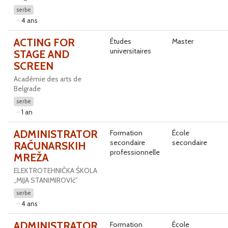
serbe
4 ans
ACTING FOR
Études
Master
universitaires
STAGE AND
SCREEN
Académie des arts de
Belgrade
serbe
1 an
ADMINISTRATOR
Formation
École
secondaire
secondaire
RAČUNARSKIH
professionnelle
MREŽA
ELEKTROTEHNIČKA ŠKOLA
„MIJA STANIMIROVIć”
serbe
4 ans
ADMINISTRATOR
Formation
École