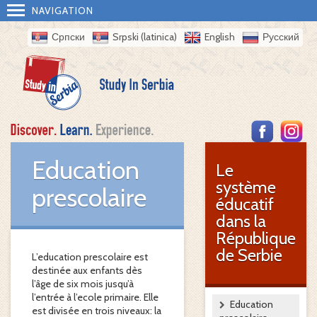
NAVIGATION
Српски
Srpski (latinica)
English
Русский
Education
Le
système
prescolaire
éducatif
dans la
République
de Serbie
L’education prescolaire est
destinée aux enfants dès
l’âge de six mois jusqu’à
l’entrée à l’ecole primaire. Elle
Education
est divisée en trois niveaux: la