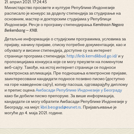
21. април 2021. 17:24:45
Министарство просвете и културе Републике Индонезије
расписало је конкурс за доделу стипендија за студирање на
основним, мастер и докторским студијама у Републици
Индонезији. Реч је о програму стипендирања
Kemitraan Negara
Berkembang –
KNB
.
Детаљне информације о студијским програмима, условима за
пријаву, начину пријаве, списку потребне документације, као и
обухвату и висини стипендија, доступне су на интернет
страници програма стипендија:
http://knb.kemdikbud.go.id/
и у
пропозицијама конкурса које се могу преузети на поменутом
веб-сајту. Такође, на истој интернет страници се подноси
електронска апликација. Пре подношења електронске пријаве,
заинтересовани кандидати подносе позивно писмо (доступно
на горе наведеном сајту), копију пасоша, одговарајућу диплому
и препис оцена
Амбасади Републике Индонезије у Београду
како би добили писмо препоруке. За више информација,
кандидати се могу обратити Амбасади Републике Индонезије у
Београду, на мејл:
kbri.beograd@eunet.rs
. Пријављивање је
могуће до 4. маја 2021. године.