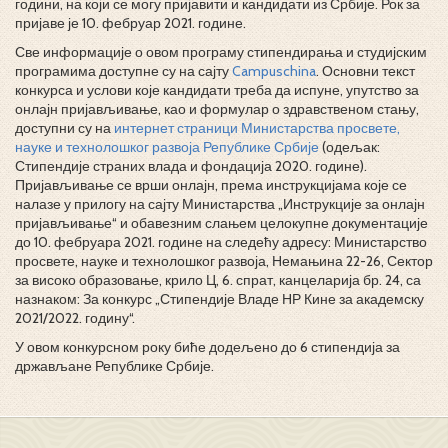
години, на који се могу пријавити и кандидати из Србије. Рок за
пријаве је 10. фебруар 2021. године.
Све информације о овом програму стипендирања и студијским
програмима доступне су на сајту
Campuschina
. Основни текст
конкурса и услови које кандидати треба да испуне, упутство за
онлајн пријављивање, као и формулар о здравственом стању,
доступни су на
интернет страници Министарства просвете,
науке и технолошког развоја Републике Србије
(одељак:
Стипендије страних влада и фондација 2020. године).
Пријављивање се врши онлајн, према инструкцијама које се
налазе у прилогу на сајту Министарства „Инструкције за онлајн
пријављивање“ и обавезним слањем целокупне документације
до 10. фебруара 2021. године на следећу адресу: Министарство
просвете, науке и технолошког развоја, Немањина 22-26, Сектор
за високо образовање, крило Ц, 6. спрат, канцеларија бр. 24, са
назнаком: За конкурс „Стипендије Владе НР Кине за академску
2021/2022. годину“.
У овом конкурсном року биће додељено до 6 стипендија за
држављане Републике Србије.