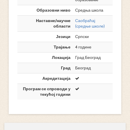
Образовни ниво
Средња школа
Наставне/научне
Саобраћај
области
(средње школе)
Језици
Српски
Трајање
4 године
Локација
Град Београд
Град
Београд
Акредитација
Програм се спроводи у
текућој години