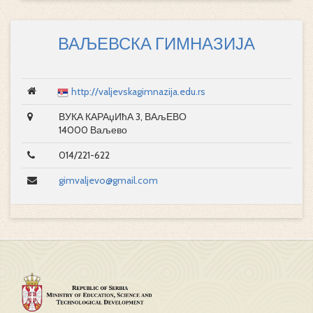
ВАЉЕВСКА ГИМНАЗИЈА
http://valjevskagimnazija.edu.rs
ВУКА КАРАџИћА 3, ВАљЕВО
14000 Ваљево
014/221-622
gimvaljevo@gmail.com