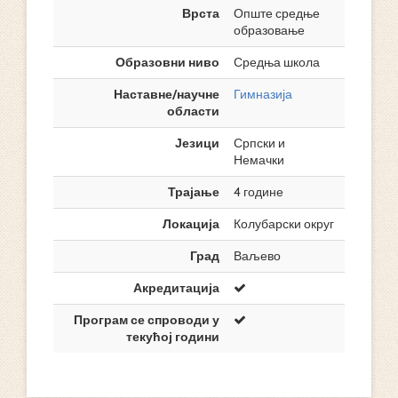
Врста
Опште средње
образовање
Образовни ниво
Средња школа
Наставне/научне
Гимназија
области
Језици
Српски и
Немачки
Трајање
4 године
Локација
Колубарски округ
Град
Ваљево
Акредитација
Програм се спроводи у
текућој години