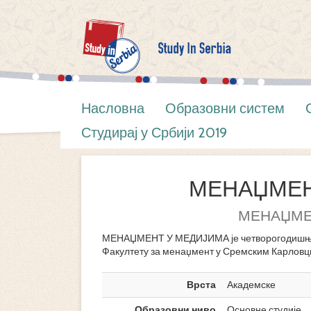
Насловна
Образовни систем
Студирај у Србији 2019
МЕНАЏМЕН
МЕНАЏМЕ
МЕНАЏМЕНТ У МЕДИЈИМА је четворогодишњи 
Факултету за менаџмент у Сремским Карловц
Врста
Академске
Образовни ниво
Основне студије