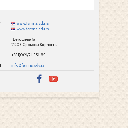
www.famns.edu.rs
www.famns.edu.rs
Његошева 1а
21205 Сремски Карловци
+381(0)21/21-551-85
info@famns.edu.rs