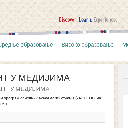
Средње образовање
Високо образовање
М
Т У МЕДИЈИМА
НТ У МЕДИЈИМА
програм основних академских студија (240ЕСПБ) на
има.