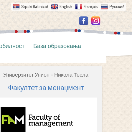
Srpski (latinica)
English
Français
Русский
обилност
База образовања
Универзитет Унион - Никола Тесла
Факултет за менаџмент