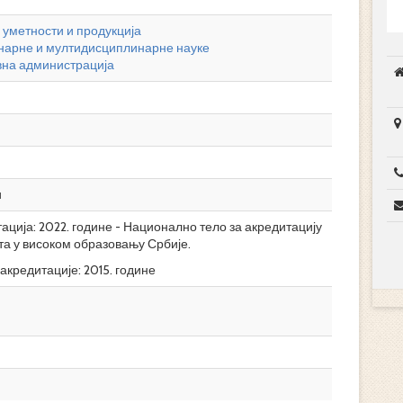
 уметности и продукција
арне и мултидисциплинарне науке
вна администрација
и
ција: 2022. године - Национално тело за акредитацију
та у високом образовању Србије.
акредитације: 2015. године