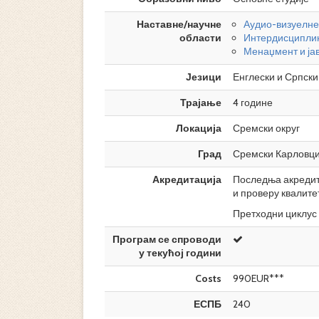
Наставне/научне
Аудио-визуелне
области
Интердисциплин
Менаџмент и ја
Језици
Енглески и Српски
Трајање
4 године
Локација
Сремски округ
Град
Сремски Карловц
Акредитација
Последња акредита
и проверу квалите
Претходни циклус 
Програм се спроводи
у текућој години
Costs
990EUR***
ЕСПБ
240