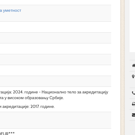
а уметност
ција: 2024. године - Национално тело за акредитацију
та у високом образовању Србије.
 акредитације: 2017. године.
0EUR***