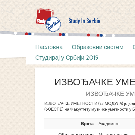
Насловна
Образовни систем
Студирај у Србији 2019
ИЗВОЂАЧКЕ УМЕ
ИЗВОЂАЧКЕ УМ
ИЗВОЂАЧКЕ УМЕТНОСТИ (23 МОДУЛA) је једн
(60ЕСПБ) на Факултету музичке уметности у Б
Врста
Академске
Образовни ниво
Мастер студије