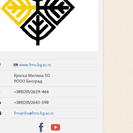
www.fmu.bg.ac.rs
Краља Милана 50
11000 Београд
+381(0)11/2659-466
+381(0)11/2643-598
fmuinfo@fmu.bg.ac.rs