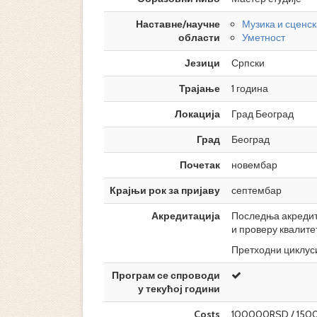
Наставне/научне
Музика и сценск
области
Уметност
Језици
Српски
Трајање
1 година
Локација
Град Београд
Град
Београд
Почетак
новембар
Крајњи рок за пријаву
септембар
Акредитација
Последња акредита
и проверу квалите
Претходни циклуси
Програм се спроводи
у текућој години
Costs
100000RSD / 150