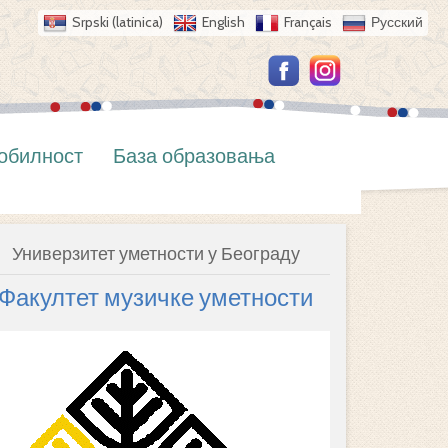
Srpski (latinica)
English
Français
Русский
обилност
База образовања
Универзитет уметности у Београду
Факултет музичке уметности