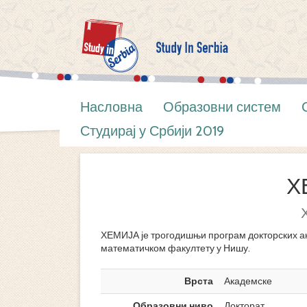
Насловна
Образовни систем
Студирај у Србији 2019
Х
ХЕМИЈА је трогодишњи програм докторских а
математичком факултету у Нишу.
Врста
Академске
Образовни ниво
Докторат