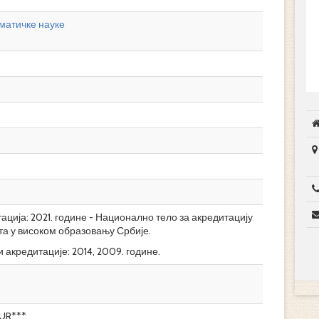
матичке науке
ција: 2021. године - Национално тело за акредитацију
та у високом образовању Србије.
 акредитације: 2014, 2009. године.
UR***