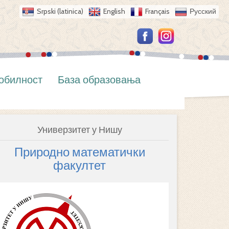
Srpski (latinica)
English
Français
Русский
обилност
База образовања
Универзитет у Нишу
Природно математички
факултет