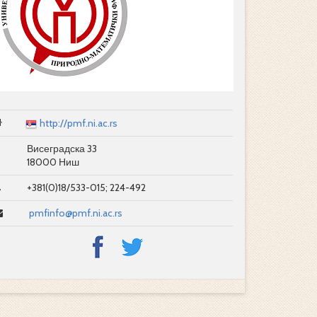
http://pmf.ni.ac.rs
Висеградска 33
18000 Ниш
+381(0)18/533-015; 224-492
pmfinfo@pmf.ni.ac.rs