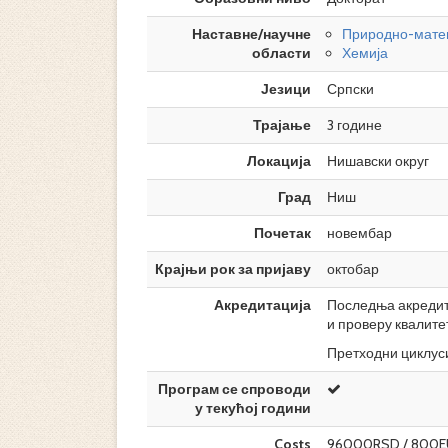
Наставне/научне
Природно-мате
области
Хемија
Језици
Српски
Трајање
3 године
Локација
Нишавски округ
Град
Ниш
Почетак
новембар
Крајњи рок за пријаву
октобар
Акредитација
Последња акредита
и проверу квалите
Претходни циклуси
Програм се спроводи
у текућој години
Costs
96000RSD / 800E