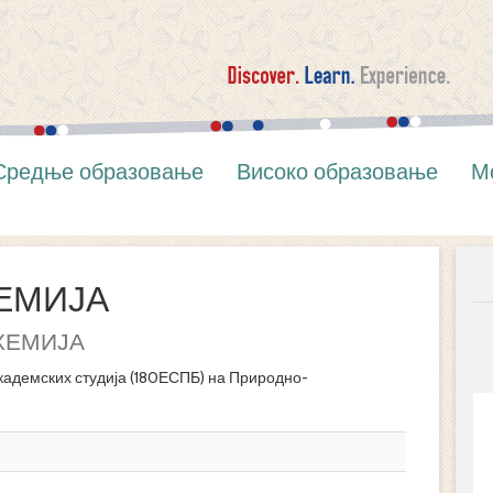
Средње образовање
Високо образовање
М
ЕМИЈА
ХЕМИЈА
кадемских студија (180ЕСПБ) на Природно-