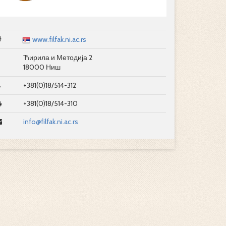
www.filfak.ni.ac.rs
Ћирила и Методија 2
18000 Ниш
+381(0)18/514-312
+381(0)18/514-310
info@filfak.ni.ac.rs