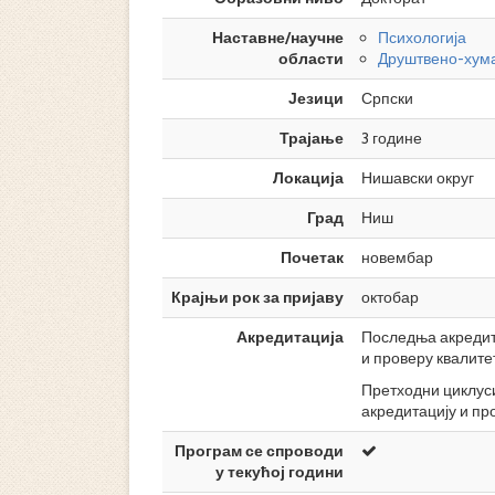
Наставне/научне
Психологија
области
Друштвено-хума
Језици
Српски
Трајање
3 године
Локација
Нишавски округ
Град
Ниш
Почетак
новембар
Крајњи рок за пријаву
октобар
Акредитација
Последња акредита
и проверу квалите
Претходни циклуси 
акредитацију и пр
Програм се спроводи
у текућој години