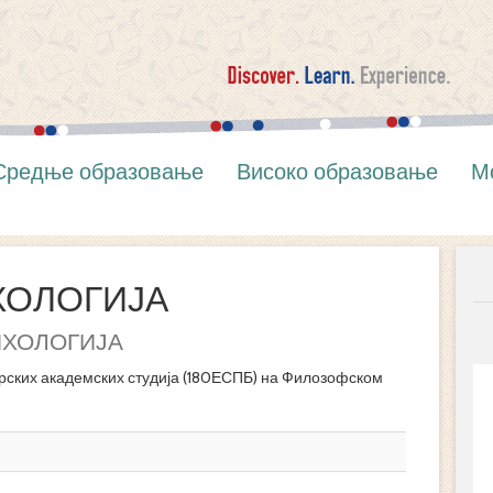
Средње образовање
Високо образовање
М
ХОЛОГИЈА
ХОЛОГИЈА
ских академских студија (180ЕСПБ) на Филозофском