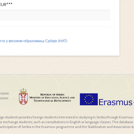
EUR***
ета у високом образовању Србије (НАТ)
ission.
ission
reign students provides foreign students interested in studying in Serbia through Erasmus+
or exchange students, such as consultations in English or language classes. The database p
 participation of Serbia in the Erasmus+ programme and the Stabilisation and Association