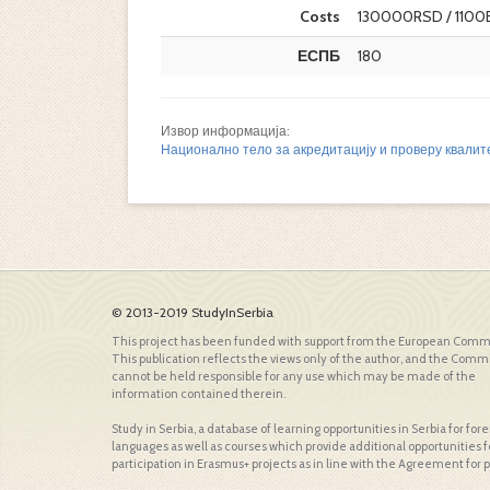
Costs
130000RSD / 1100
ЕСПБ
180
Извор информација:
Национално тело за акредитацију и проверу квалит
© 2013-2019 StudyInSerbia
This project has been funded with support from the European Comm
This publication reflects the views only of the author, and the Comm
cannot be held responsible for any use which may be made of the
information contained therein.
Study in Serbia, a database of learning opportunities in Serbia for fo
languages as well as courses which provide additional opportunities f
participation in Erasmus+ projects as in line with the Agreement for