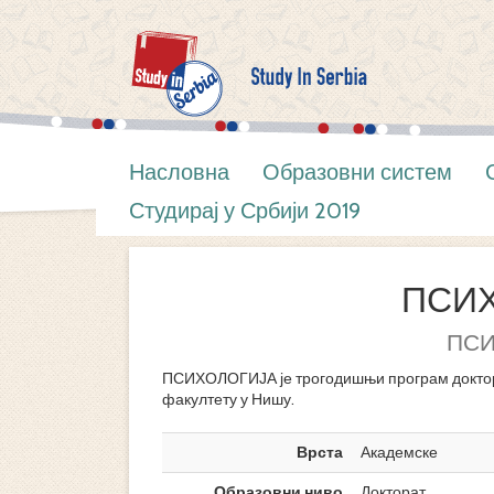
Насловна
Образовни систем
Студирај у Србији 2019
ПСИ
ПСИ
ПСИХОЛОГИЈА је трогодишњи програм доктор
факултету у Нишу.
Врста
Академске
Образовни ниво
Докторат