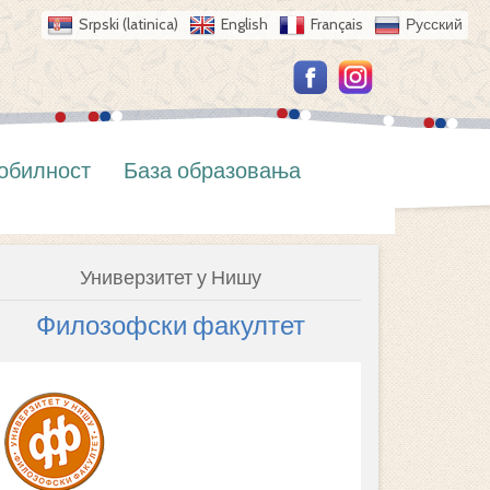
Srpski (latinica)
English
Français
Русский
обилност
База образовања
Универзитет у Нишу
Филозофски факултет