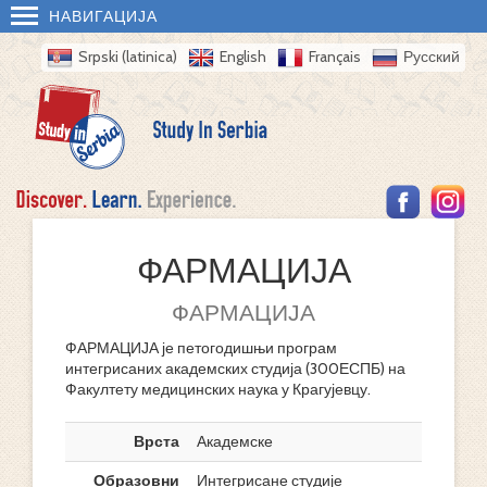
НАВИГАЦИЈА
Srpski (latinica)
English
Français
Русский
ФАРМАЦИЈА
ФАРМАЦИЈА
ФАРМАЦИЈА је петогодишњи програм
интегрисаних академских студија (300ЕСПБ) на
Факултету медицинских наука у Крагујевцу.
Врста
Академске
Образовни
Интегрисане студије