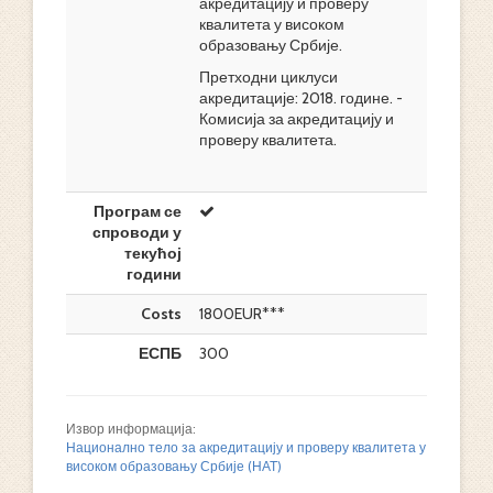
акредитацију и проверу
квалитета у високом
образовању Србије.
Претходни циклуси
акредитације: 2018. године. -
Комисија за акредитацију и
проверу квалитета.
Програм се
спроводи у
текућој
години
Costs
1800EUR***
ЕСПБ
300
Извор информација:
Национално тело за акредитацију и проверу квалитета у
високом образовању Србије (НАТ)