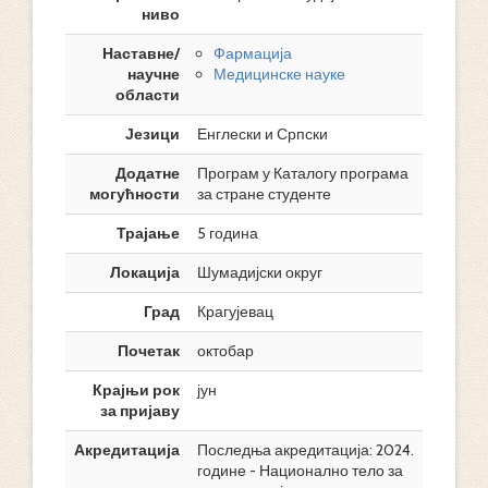
ниво
Наставне/
Фармација
научне
Медицинске науке
области
Језици
Енглески и Српски
Додатне
Програм у Каталогу програма
могућности
за стране студенте
Трајање
5 година
Локација
Шумадијски округ
Град
Крагујевац
Почетак
октобар
Крајњи рок
јун
за пријаву
Акредитација
Последња акредитација: 2024.
године - Национално тело за