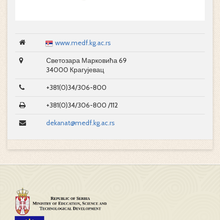
www.medf.kg.ac.rs
Светозара Марковића 69
34000 Крагујевац
+381(0)34/306-800
+381(0)34/306-800 /112
dekanat@medf.kg.ac.rs