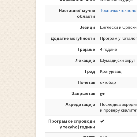
Наставне/научне
Техничко-техноло
области
Језици
Енглески и Српски
Додатне могућности
Програм у Каталог
Трајање
4 године
Локација
Шумадијски округ
Град
Крагујевац
Почетак
октобар
Завршетак
јун
Акредитација
Последња акредита
и проверу квалите
Програм се спроводи
у текућој години