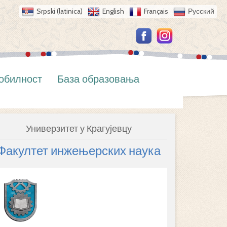
Srpski (latinica)
English
Français
Русский
обилност
База образовања
Универзитет у Крагујевцу
Факултет инжењерских наука