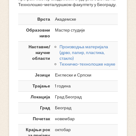
Технолошко-металуршком факултету у Београду.
Врста
Академске
Образовни
Мастер студије
ниво
Наставне/
Производња материјала
научне
(дрво, папир, пластика,
области
стакло)
Техничко-технолошке науке
Језици
Енглески и Српски
Трајање
1 година
Локација
Град Београд
Град
Београд
Почетак
новембар
Крајњи рок
октобар
за пријаву