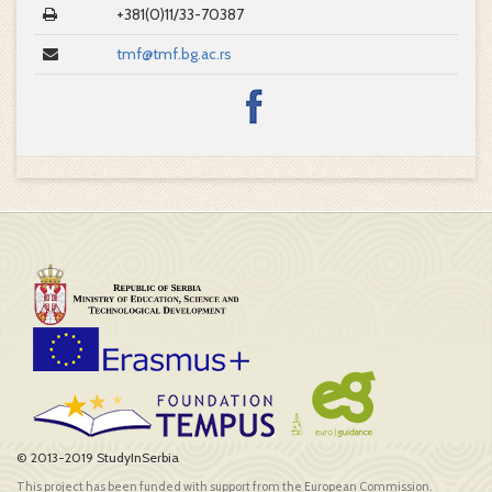
+381(0)11/33-70387
tmf@tmf.bg.ac.rs
© 2013-2019 StudyInSerbia
This project has been funded with support from the European Commission.