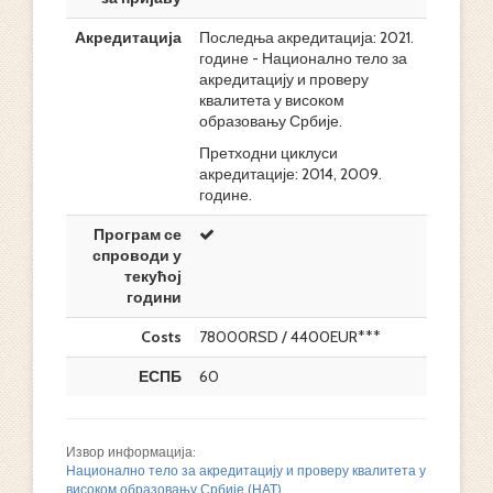
Акредитација
Последња акредитација: 2021.
године - Национално тело за
акредитацију и проверу
квалитета у високом
образовању Србије.
Претходни циклуси
акредитације: 2014, 2009.
године.
Програм се
спроводи у
текућој
години
Costs
78000RSD / 4400EUR***
ЕСПБ
60
Извор информација:
Национално тело за акредитацију и проверу квалитета у
високом образовању Србије (НАТ)