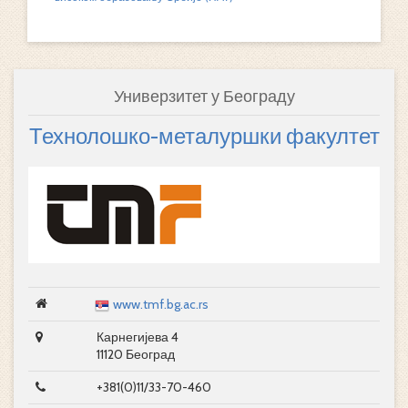
Универзитет у Београду
Технолошко-металуршки факултет
www.tmf.bg.ac.rs
Карнегијева 4
11120 Београд
+381(0)11/33-70-460