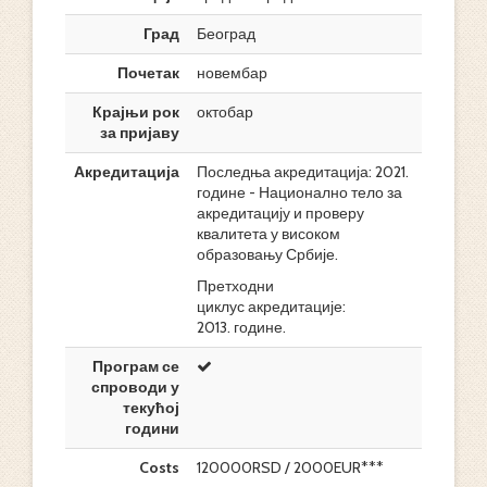
Град
Београд
Почетак
новембар
Крајњи рок
октобар
за пријаву
Акредитација
Последња акредитација: 2021.
године - Национално тело за
акредитацију и проверу
квалитета у високом
образовању Србије.
Претходни
циклус акредитације:
2013. године.
Програм се
спроводи у
текућој
години
Costs
120000RSD / 2000EUR***