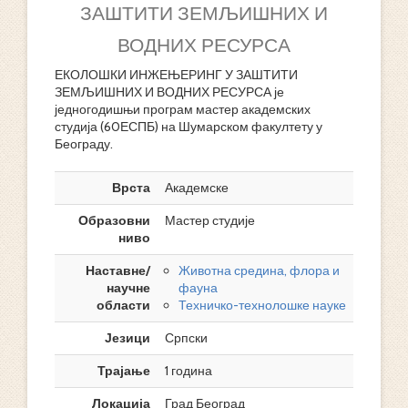
ЗАШТИТИ ЗЕМЉИШНИХ И
ВОДНИХ РЕСУРСА
ЕКОЛОШКИ ИНЖЕЊЕРИНГ У ЗАШТИТИ
ЗЕМЉИШНИХ И ВОДНИХ РЕСУРСА је
једногодишњи програм мастер академских
студија (60ЕСПБ) на Шумарском факултету у
Београду.
Врста
Академске
Образовни
Мастер студије
ниво
Наставне/
Животна средина, флора и
научне
фауна
области
Техничко-технолошке науке
Језици
Српски
Трајање
1 година
Локација
Град Београд