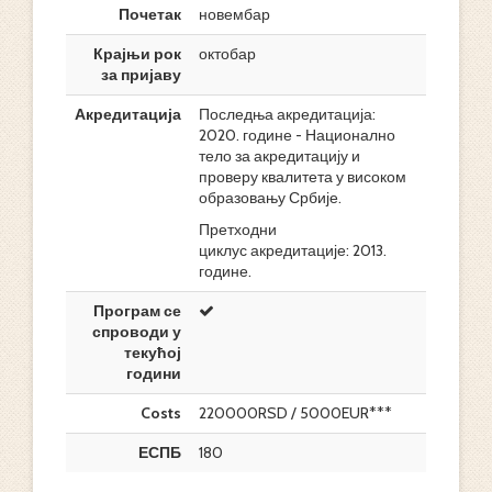
Почетак
новембар
Крајњи рок
октобар
за пријаву
Акредитација
Последња акредитација:
2020. године - Национално
тело за акредитацију и
проверу квалитета у високом
образовању Србије.
Претходни
циклус акредитације: 2013.
године.
Програм се
спроводи у
текућој
години
Costs
220000RSD / 5000EUR***
ЕСПБ
180