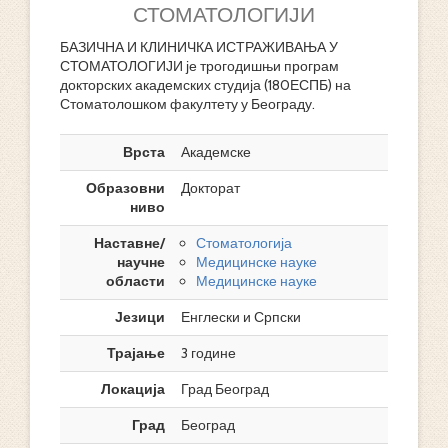
СТОМАТОЛОГИЈИ
БАЗИЧНА И КЛИНИЧКА ИСТРАЖИВАЊА У
СТОМАТОЛОГИЈИ је трогодишњи програм
докторских академских студија (180ЕСПБ) на
Стоматолошком факултету у Београду.
Врста
Академске
Образовни
Докторат
ниво
Наставне/
Стоматологија
научне
Медицинске науке
области
Медицинске науке
Језици
Енглески и Српски
Трајање
3 године
Локација
Град Београд
Град
Београд